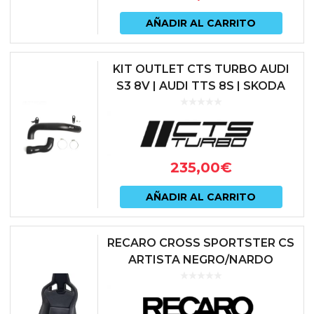
AÑADIR AL CARRITO
KIT OUTLET CTS TURBO AUDI
S3 8V | AUDI TTS 8S | SKODA
OCTAVIA 5E vRS |
VOLKSWAGEN GOLF MK 7 GTI –
TCR &...
235,00
€
AÑADIR AL CARRITO
RECARO CROSS SPORTSTER CS
ARTISTA NEGRO/NARDO
NEGRO (COPILOTO)