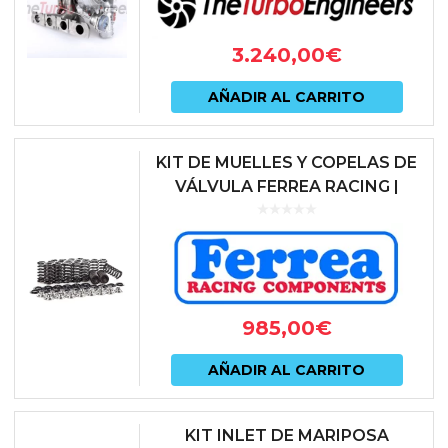
3.240,00
€
AÑADIR AL CARRITO
KIT DE MUELLES Y COPELAS DE
VÁLVULA FERREA RACING |
AUDI RS3 (8P / 8V / 8Y) / TTRS
(8J / 8S) / RSQ3 (2.5 TFSI...
985,00
€
AÑADIR AL CARRITO
KIT INLET DE MARIPOSA