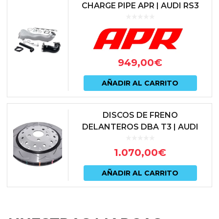
CHARGE PIPE APR | AUDI RS3
8V.2 / RS3 8Y / TTRS 8S / RSQ3
F3 (2.5 TFSI DAZA / DNWA) | M...
949,00
€
AÑADIR AL CARRITO
DISCOS DE FRENO
DELANTEROS DBA T3 | AUDI
RS3 8V / 8V.2 SPORTBACK
(370MM) | DBA52844SLVS
1.070,00
€
AÑADIR AL CARRITO