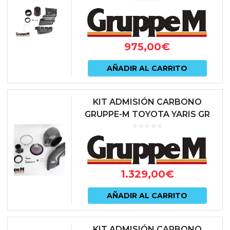
C117 / X156 2.0 TURBO) | FRI-
0406
975,00
€
AÑADIR AL CARRITO
KIT ADMISIÓN CARBONO
GRUPPE-M TOYOTA YARIS GR
1.329,00
€
AÑADIR AL CARRITO
KIT ADMISIÓN CARBONO