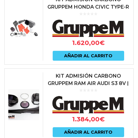
GRUPPEM HONDA CIVIC TYPE-R
FL5
1.620,00
€
AÑADIR AL CARRITO
KIT ADMISIÓN CARBONO
GRUPPEM RAM AIR AUDI S3 8V |
AUDI TTS 8S | SEAT LEON 5F
CUPRA | SKODA OCTAVIA 5E
vRS | V...
1.384,00
€
AÑADIR AL CARRITO