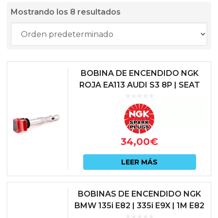
Mostrando los 8 resultados
BOBINA DE ENCENDIDO NGK
ROJA EA113 AUDI S3 8P | SEAT
LEON 1P CUPRA | SKODA
OCTAVIA 1Z RS | VOLKSWAGEN
GOLF VI...
34,00
€
LEER MÁS
BOBINAS DE ENCENDIDO NGK
BMW 135i E82 | 335i E9X | 1M E82
| N54