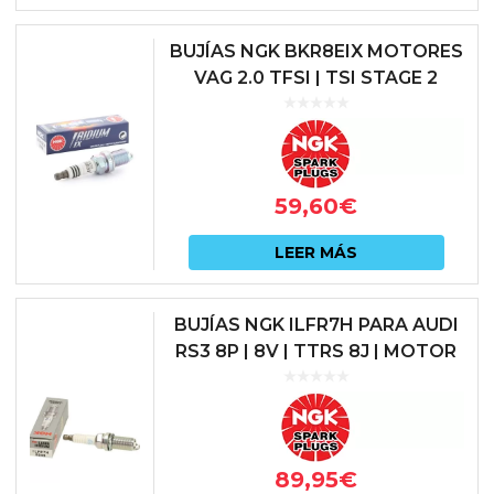
elegir
en
BUJÍAS NGK BKR8EIX MOTORES
VAG 2.0 TFSI | TSI STAGE 2
la
págin
de
prod
59,60
€
LEER MÁS
BUJÍAS NGK ILFR7H PARA AUDI
RS3 8P | 8V | TTRS 8J | MOTOR
2.5 TFSI
89,95
€