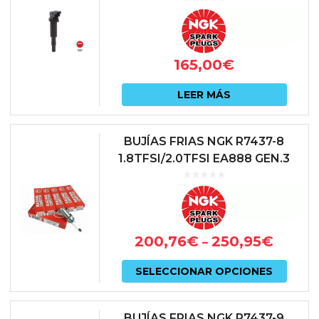
165,00
€
LEER MÁS
BUJÍAS FRIAS NGK R7437-8
1.8TFSI/2.0TFSI EA888 GEN.3
200,76
€
250,95
€
–
Este
SELECCIONAR OPCIONES
prod
tiene
BUJÍAS FRIAS NGK R7437-9