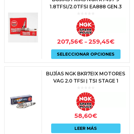
múlti
1.8TFSI/2.0TFSI EA888 GEN.3
varian
Las
opcio
207,56
€
259,45
€
–
se
Este
pued
SELECCIONAR OPCIONES
prod
elegir
tiene
en
BUJÍAS NGK BKR7EIX MOTORES
múlti
VAG 2.0 TFSI | TSI STAGE 1
la
varian
págin
Las
de
opcio
prod
58,60
€
se
pued
LEER MÁS