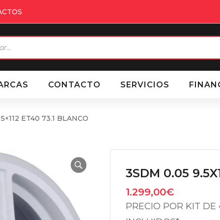
ACTOS
eda
ctos
ARCAS
CONTACTO
SERVICIOS
FINAN
 5×112 ET40 73.1 BLANCO
3SDM 0.05 9.5X
1.299,00
€
PRECIO POR KIT DE