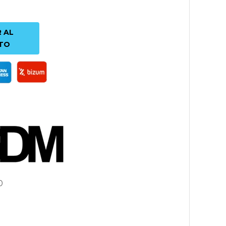
 AL
TO
0