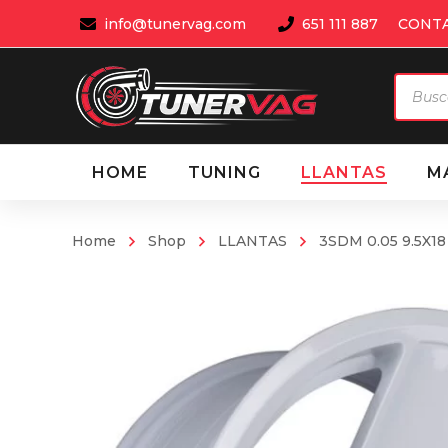
info@tunervag.com
651 111 887
CONT
Búsqu
de
produ
HOME
TUNING
LLANTAS
M
Home
Shop
LLANTAS
3SDM 0.05 9.5X18