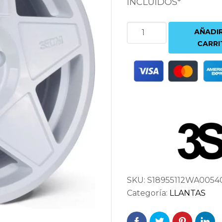
INCLUIDOS*
3SDM
AÑADIR
0.05
CARRI
9.5X18
5x112
ET40
73.1
BLANCO
cantidad
SKU:
S18955112WA0054
Categoría:
LLANTAS