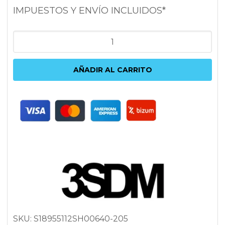
IMPUESTOS Y ENVÍO INCLUIDOS*
3SDM
0.06
9.5X18
AÑADIR AL CARRITO
5x112
ET40
73.1
PLATA
cantidad
SKU:
S18955112SH00640-205