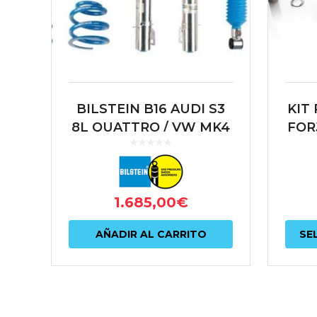
BILSTEIN B16 AUDI S3
KIT
8L QUATTRO / VW MK4
FOR
R32/ AUDI TT 8N
MA
QUATTRO
1.685,00
€
AÑADIR AL CARRITO
SE