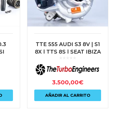
.3
TTE 555 AUDI S3 8V | S1
SI
8X | TTS 8S | SEAT IBIZA
6P | LEON 5F 1.8 /
CUPRA | SKODA
OCTAVIA VRS | VW
GOLF MK VI...
3.500,00
€
O
AÑADIR AL CARRITO