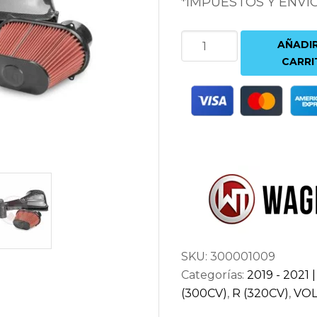
*IMPUESTOS Y ENVÍ
ADMISIÓN
AÑADIR
CARBONO
CARRI
WAGNER
TUNING
VOLKSWAGEN
GOLF
8
GTI
EA888
GEN.4
cantidad
SKU:
300001009
Categorías:
2019 - 2021 
(300CV)
,
R (320CV)
,
VO