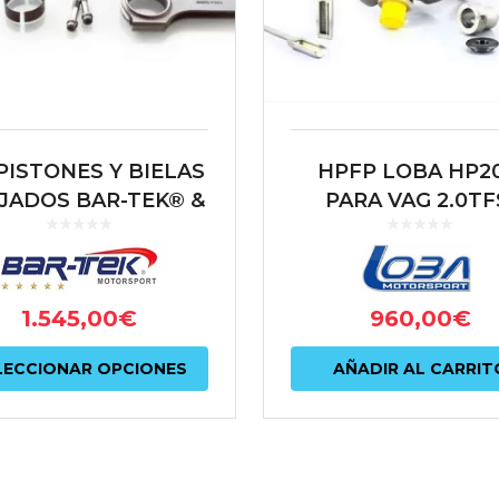
 PISTONES Y BIELAS
HPFP LOBA HP20
JADOS BAR-TEK® &
PARA VAG 2.0TF
HLE MOTORSPORT
(EA888 MQB)
2.0L TSI EA888
960,00
€
1.545,00
€
Este
AÑADIR AL CARRIT
LECCIONAR OPCIONES
producto
tiene
múltiples
variantes.