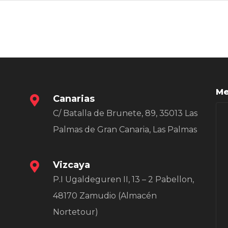
Las
opciones
se
pueden
elegir
Me
en
Canarias
la
C/ Batalla de Brunete, 89, 35013 Las
página
Palmas de Gran Canaria, Las Palmas
de
producto
Vizcaya
P.I Ugaldeguren II, 13 – 2 Pabellon,
48170 Zamudio (Almacén
Nortetour)