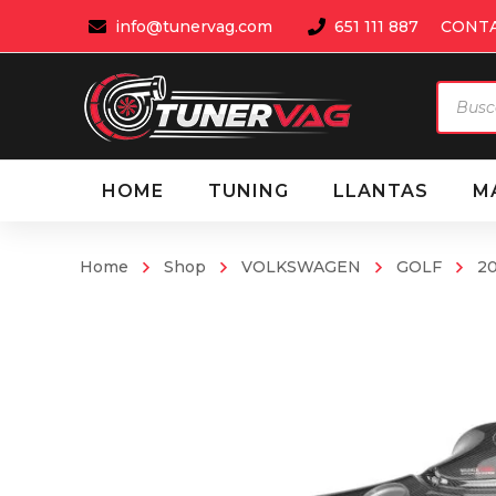
info@tunervag.com
651 111 887
CONT
Búsqu
de
produ
HOME
TUNING
LLANTAS
M
Home
Shop
VOLKSWAGEN
GOLF
20