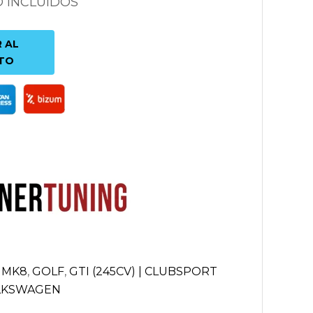
O INCLUIDOS
 AL
TO
| MK8
,
GOLF
,
GTI (245CV) | CLUBSPORT
LKSWAGEN