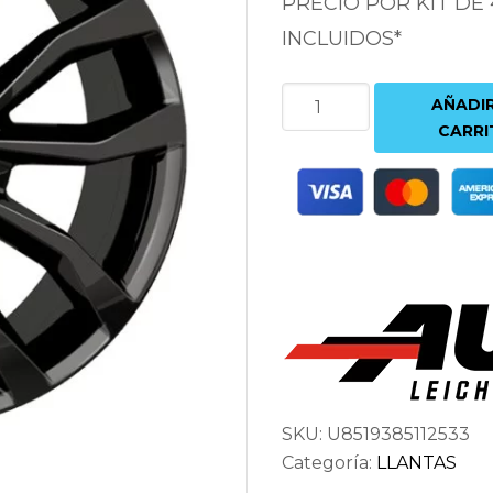
PRECIO POR KIT DE
INCLUIDOS*
AUTEC
AÑADIR
UTECA
CARRI
BLACK
8.5X19
5X120
ET38
72.6
NEGRO
cantidad
SKU:
U8519385112533
Categoría:
LLANTAS