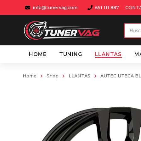
info@tunervag.com
651 111 887
CONT
Búsqu
de
produ
HOME
TUNING
LLANTAS
M
Home
Shop
LLANTAS
AUTEC UTECA BLA