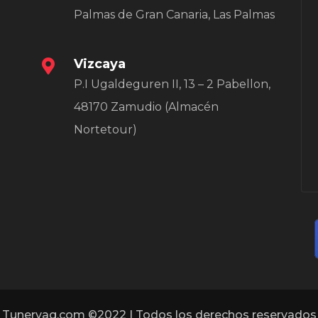
Palmas de Gran Canaria, Las Palmas
Vizcaya
P.I Ugaldeguren II, 13 – 2 Pabellon,
48170 Zamudio (Almacén
Nortetour)
Tunervag.com ©2022 | Todos los derechos reservados