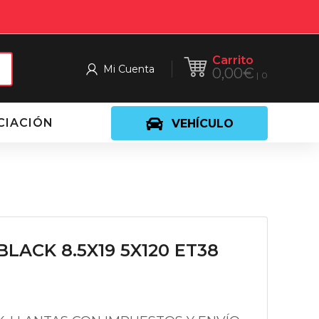
Carrito
Mi Cuenta
0,00
€
0
CIACIÓN
VEHÍCULO
LACK 8.5X19 5X120 ET38