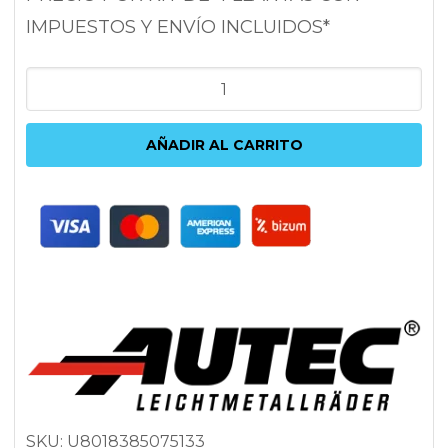
IMPUESTOS Y ENVÍO INCLUIDOS*
AUTEC
UTECA
BLACK
AÑADIR AL CARRITO
8X18
5X112
ET38
66.5
NEGRO
cantidad
SKU:
U8018385075133