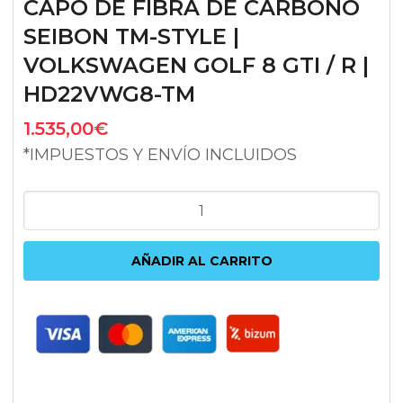
CAPÓ DE FIBRA DE CARBONO
SEIBON TM-STYLE |
VOLKSWAGEN GOLF 8 GTI / R |
HD22VWG8-TM
1.535,00
€
*IMPUESTOS Y ENVÍO INCLUIDOS
CAPÓ
DE
FIBRA
AÑADIR AL CARRITO
DE
CARBONO
SEIBON
TM-
STYLE