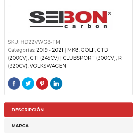
|
VOLKSWAGEN
GOLF
8
GTI
SKU:
HD22VWG8-TM
/
Categorías:
2019 - 2021 | MK8
,
GOLF
,
GTD
R
(200CV)
,
GTI (245CV) | CLUBSPORT (300CV)
,
R
|
(320CV)
,
VOLKSWAGEN
HD22VWG8-
TM
cantidad
DESCRIPCIÓN
MARCA