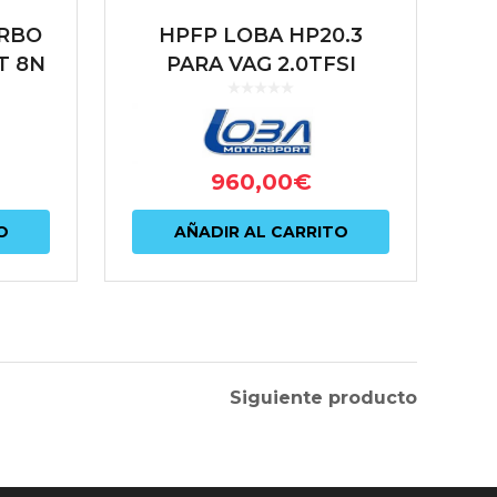
URBO
HPFP LOBA HP20.3
TT 8N
PARA VAG 2.0TFSI
 1M
(EA888 MQB)
GEN
T
960,00
€
O
AÑADIR AL CARRITO
Siguiente producto