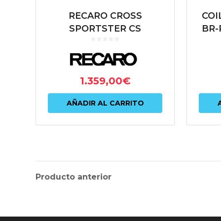
RECARO CROSS
COI
SPORTSTER CS
BR-
ARTISTA
8
NEGRO/NARDO NEGRO
(PILOTO)
1.359,00
€
AÑADIR AL CARRITO
Producto anterior