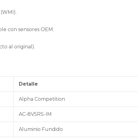
 (WMI).
ible con sensores OEM.
o al original).
Detalle
Alpha Competition
AC-8V5RS-IM
Aluminio Fundido