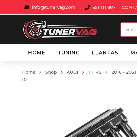
info@tunervag.com
651 111 887
CONT
Búsqu
de
produ
HOME
TUNING
LLANTAS
M
Home
Shop
AUDI
TT RS
2016 - 2021
IM