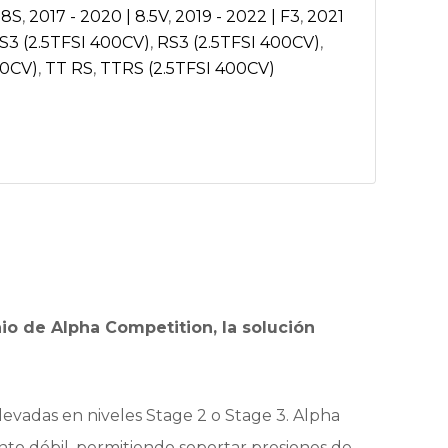
 8S
,
2017 - 2020 | 8.5V
,
2019 - 2022 | F3
,
2021
S3 (2.5TFSI 400CV)
,
RS3 (2.5TFSI 400CV)
,
00CV)
,
TT RS
,
TTRS (2.5TFSI 400CV)
io de Alpha Competition, la solución
elevadas en niveles Stage 2 o Stage 3. Alpha
nto débil, permitiendo soportar presiones de