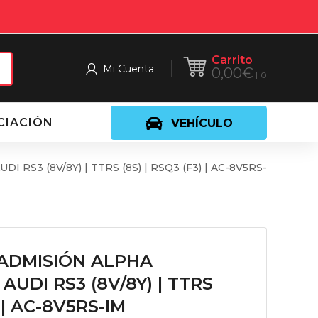
Carrito
Mi Cuenta
0,00
€
0
CIACIÓN
VEHÍCULO
S3 (8V/8Y) | TTRS (8S) | RSQ3 (F3) | AC-8V5RS-
ADMISIÓN ALPHA
AUDI RS3 (8V/8Y) | TTRS
) | AC-8V5RS-IM