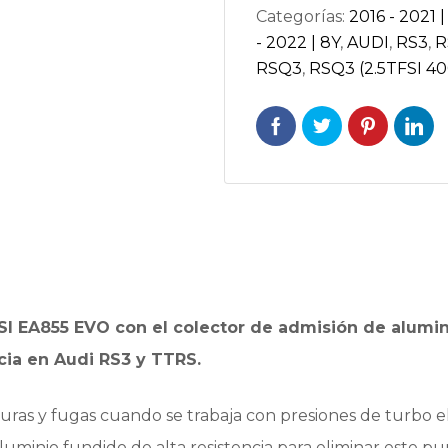
Categorías:
2016 - 2021 |
RSQ3
- 2022 | 8Y
,
AUDI
,
RS3
,
R
(F3)
RSQ3
,
RSQ3 (2.5TFSI 4
|
AC-
8V5RS-
IM
cantidad
TFSI EA855 EVO con el colector de admisión de alumin
cia en Audi RS3 y TTRS.
fisuras y fugas cuando se trabaja con presiones de turbo 
uminio fundido de alta resistencia para eliminar este pu