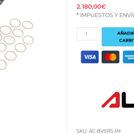
2.180,00
€
* IMPUESTOS Y ENVÍ
COLECTOR
AÑADIR
DE
CARRI
ADMISIÓN
ALPHA
COMPETITION
|
AUDI
RS3
(8V/8Y)
|
TTRS
(8S)
SKU:
AC-8V5RS-IM
|