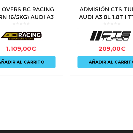
LOVERS BC RACING
ADMISIÓN CTS T
RN (6/5KG) AUDI A3
AUDI A3 8L 1.8T | 
L | VOLKSWAGEN
1.8T | SEAT LEON
GOLF MKIV
1.8T | VOLKSWA
GOLF IV GTI 1.8
1.109,00
€
209,00
€
AÑADIR AL CARRITO
AÑADIR AL CARRIT