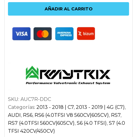
ARMYTRIX
AÑADIR AL CARRITO
AUDI
RS6
|
RS7
C7
4G
cantidad
SKU:
AUC7R-DDC
Categorías:
2013 - 2018 | C7
,
2013 - 2019 | 4G (C7)
,
AUDI
,
RS6
,
RS6 (4.0TFSI V8 560CV|605CV)
,
RS7
,
RS7 (4.0TFSI 560CV|605CV)
,
S6 (4.0 TFSI)
,
S7 (4.0
TFSI 420CV/450CV)