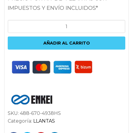
IMPUESTOS Y ENVÍO INCLUIDOS*
ENKEI
GT7
7X16
AÑADIR AL CARRITO
4X100
ET38
72.6
PLATA
cantidad
SKU:
488-670-4938HS
Categoría:
LLANTAS