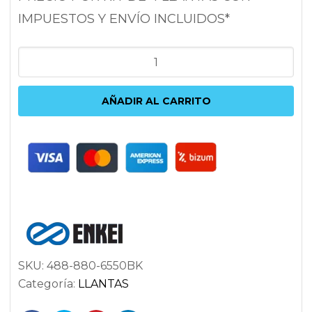
IMPUESTOS Y ENVÍO INCLUIDOS*
ENKEI
GT7
8X18
AÑADIR AL CARRITO
5X114.3
ET50
72.6
NEGRO
cantidad
SKU:
488-880-6550BK
Categoría:
LLANTAS