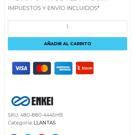
IMPUESTOS Y ENVÍO INCLUIDOS*
ENKEI
M52
8X18
AÑADIR AL CARRITO
5X112
ET45
72.6
ANTRACITA
cantidad
SKU:
480-880-4445HB
Categoría:
LLANTAS