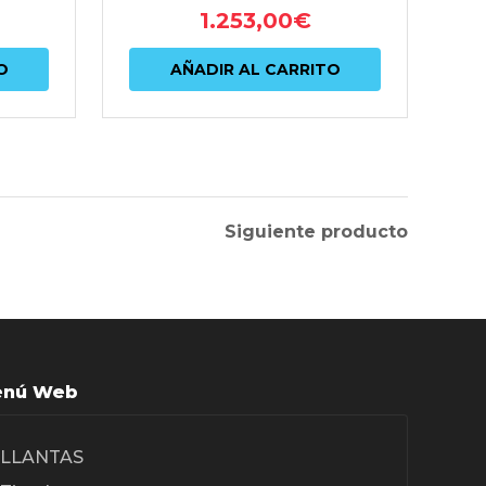
1.253,00
€
O
AÑADIR AL CARRITO
Siguiente producto
nú Web
LLANTAS