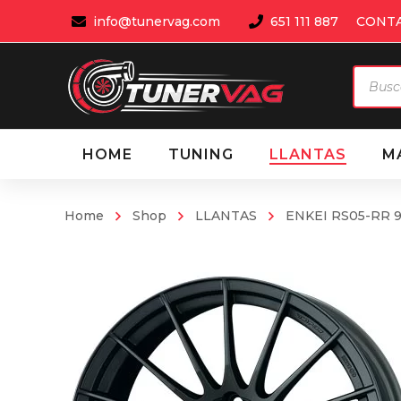
info@tunervag.com
651 111 887
CONT
Búsqu
de
produ
HOME
TUNING
LLANTAS
M
Home
Shop
LLANTAS
ENKEI RS05-RR 9