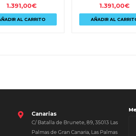
1.391,00
€
1.391,00
€
AÑADIR AL CARRITO
AÑADIR AL CARRIT
Me
Canarias
C/ Batalla de Brunete, 89, 35013 Las
Palmas de Gran Canaria, Las Palmas