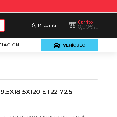
Carrito
Mi Cuenta
0,00
€
0
CIACIÓN
VEHÍCULO
9.5X18 5X120 ET22 72.5