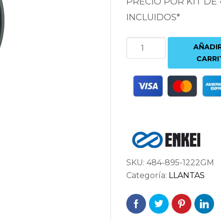
PRECIO POR KIT DE
INCLUIDOS*
ENKEI
AÑADIR
RS05-
CARRI
RR
9.5X18
5X120
ET22
72.5
ANTRACITA
cantidad
SKU:
484-895-1222GM
Categoría:
LLANTAS