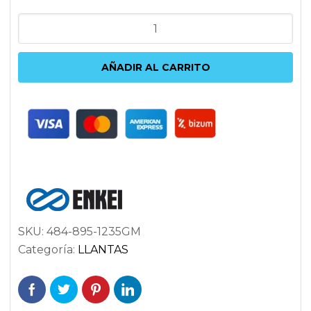
ENKEI
RS05-
RR
AÑADIR AL CARRITO
9.5X18
5X120
ET35
72.5
ANTRACITA
cantidad
SKU:
484-895-1235GM
Categoría:
LLANTAS