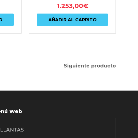
1.253,00
€
O
AÑADIR AL CARRITO
Siguiente producto
nú Web
LLANTAS