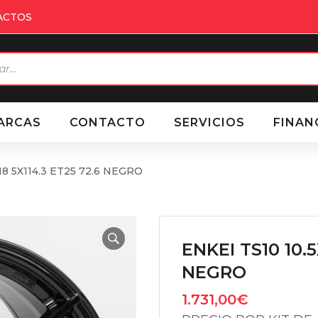
ACTOS
eda
ctos
ARCAS
CONTACTO
SERVICIOS
FINAN
18 5X114.3 ET25 72.6 NEGRO
ENKEI TS10 10.5
NEGRO
1.731,00
€