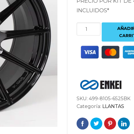
PRECIO POR KIT DE
INCLUIDOS*
ENKEI
AÑADIR
TS10
CARRI
10.5X18
5X114.3
ET25
72.6
NEGRO
cantidad
SKU:
499-8105-6525BK
Categoría:
LLANTAS