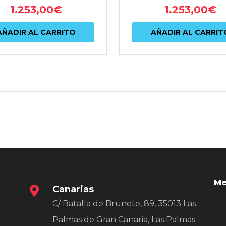
1.253,00
€
1.253,00
€
AÑADIR AL CARRITO
AÑADIR AL CARRIT
Me
Canarias
C/ Batalla de Brunete, 89, 35013 Las
Palmas de Gran Canaria, Las Palmas