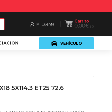
Carrito
Mi Cuenta
0,00
€
0
CIACIÓN
VEHÍCULO
X18 5X114.3 ET25 72.6