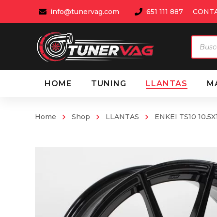
info@tunervag.com
651 111 887
CONT
Búsqu
de
produ
HOME
TUNING
LLANTAS
M
Home
Shop
LLANTAS
ENKEI TS10 10.5X