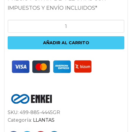
IMPUESTOS Y ENVÍO INCLUIDOS*
ENKEI
TS10
8.5X18
AÑADIR AL CARRITO
5X112
ET45
72.6
PLATA
cantidad
SKU:
499-885-4445GR
Categoría:
LLANTAS