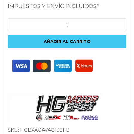
IMPUESTOS Y ENVÍO INCLUIDOS*
ESCAPE
EGO-
X
AÑADIR AL CARRITO
3"
AUDI
A1|S1
HOMOLOGADO
cantidad
SKU:
HGBXAGAVAG13S1-B