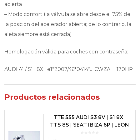
abierta
– Modo confort (la válvula se abre desde el 75% de
la posición del acelerador abierta; de lo contrario, la
aleta siempre está cerrada)
Homologación válida para coches con contraseña:
AUDI A1 / S1 8X e1*2007/46*0414*.. CWZA 170HP
Productos relacionados
TTE 555 AUDI S3 8V | S1 8X |
TTS 8S | SEAT IBIZA 6P | LEON
5F 1.8 / CUPRA | SKODA
OCTAVIA VRS | VW GOLF MK