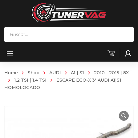
Búsqueda
de
productos
Home
Shop
AUDI
A1 | S1
2010 - 2015 | 8X
1.2 TSI | 1.4 TSI
ESCAPE EGO-X 3″ AUDI A1|S1
HOMOLOGADO