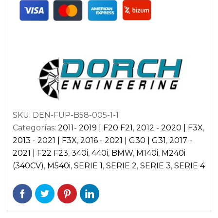
MOTORES
B58
GEN.1
BMW
SERIE
1
F20-
21
SKU:
DEN-FUP-B58-005-1-1
140i
Categorías:
2011- 2019 | F20 F21
,
2012 - 2020 | F3X
,
|
2013 - 2021 | F3X
,
2016 - 2021 | G30 | G31
,
2017 -
BMW
2021 | F22 F23
,
340i
,
440i
,
BMW
,
M140i
,
M240i
SERIE
(340CV)
,
M540i
,
SERIE 1
,
SERIE 2
,
SERIE 3
,
SERIE 4
2
F22-
23
240i