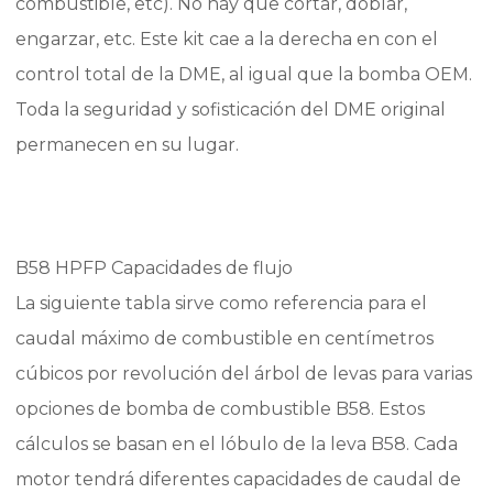
combustible, etc). No hay que cortar, doblar,
440i
engarzar, etc. Este kit cae a la derecha en con el
|
control total de la DME, al igual que la bomba OEM.
BMW
SERIE
Toda la seguridad y sofisticación del DME original
5
permanecen en su lugar.
G30-
31
540i
cantidad
B58 HPFP Capacidades de flujo
La siguiente tabla sirve como referencia para el
caudal máximo de combustible en centímetros
cúbicos por revolución del árbol de levas para varias
opciones de bomba de combustible B58. Estos
cálculos se basan en el lóbulo de la leva B58. Cada
motor tendrá diferentes capacidades de caudal de