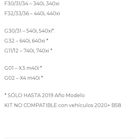
F30/31/34 – 340i, 340xi
F32/33/36 – 440i, 440xi
G30/31 – 540i, 540xi*.
G32 – 640i, 640xi *
G11/12 – 740i, 740xi *
G01 – X3 m40i *
G02 – X4 m40i *
* SÓLO HASTA 2019 Año Modelo
KIT NO COMPATIBLE con vehículos 2020+ B58