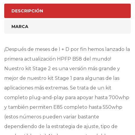
|
DESCRIPCIÓN
|
BMW
MARCA
SERIE
3
F30-
¡Después de meses de I + D por fin hemos lanzado la
31-
primera actualización HPFP B58 del mundo!
34
Nuestro kit Stage 2 es una versión más grande y
340i
mejor de nuestro kit Stage 1 para algunas de las
|
aplicaciones más extremas. Se trata de un kit
BMW
SERIE
completo plug-and-play para apoyar hasta 700whp
4
y también permiten E85 completo hasta 550whp
F32-
(estos números pueden variar bastante
33-
dependiendo de la estrategia de ajuste, tipo de
36