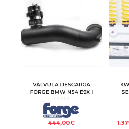
VÁLVULA DESCARGA
KW
FORGE BMW N54 E9X |
SE
135i E8X
F22
F31 
444,00
€
1.37