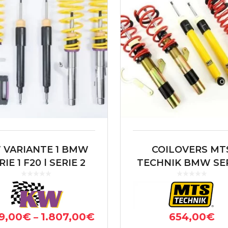
 VARIANTE 1 BMW
COILOVERS MT
RIE 1 F20 | SERIE 2
TECHNIK BMW SER
 F23 | SERIE 3 F30
F20 | SERIE 2 F22 F
| SERIE 4 F32 COUPE
SERIE 3 F30 F31 | S
4 F32 COUPE
9,00
€
1.807,00
€
654,00
€
–