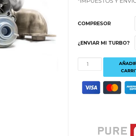
*IMPUESTOS Y ENVÍ
COMPRESOR
¿ENVIAR MI TURBO?
KIT
AÑADIR
DE
CARRI
TURBOS
PURETURBOS
STAGE2
450CV-
600CV
BMW
N54