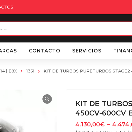
ACTOS
eda
ctos
ARCAS
CONTACTO
SERVICIOS
FINAN
14 | E8X
135i
KIT DE TURBOS PURETURBOS STAGE2 
KIT DE TURBO
450CV-600CV 
–
4.130,00
€
4.474,