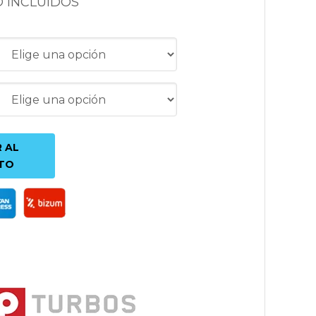
O INCLUIDOS
 AL
TO