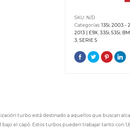
cantidad
SKU:
N/D
Categorías:
135i
,
2003 - 2
2013 | E9X
,
335i
,
535i
,
B
3
,
SERIE 5
zación turbo está destinado a aquellos que buscan alca
ajo el capó. Estos turbos pueden trabajar tanto con 1,81