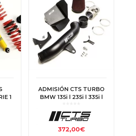
S
ADMISIÓN CTS TURBO
IE 1
BMW 135i | 235i | 335i |
23 |
435i | M2 N55
ERIE
372,00
€