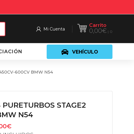
Carrito
Mi Cuenta
0,00
€
0
CIACIÓN
VEHÍCULO
450CV-600CV BMW N54
S PURETURBOS STAGE2
BMW N54
00
€