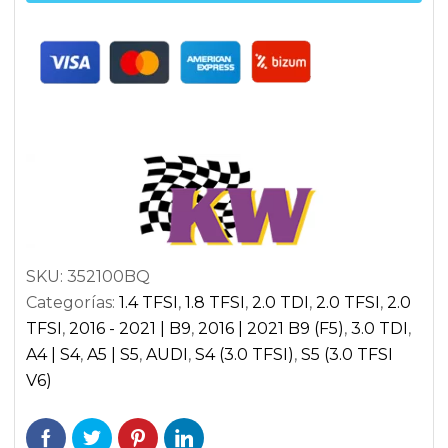
A4/S4
|
A5/S5
B9
cantidad
SKU:
352100BQ
Categorías:
1.4 TFSI
,
1.8 TFSI
,
2.0 TDI
,
2.0 TFSI
,
2.0
TFSI
,
2016 - 2021 | B9
,
2016 | 2021 B9 (F5)
,
3.0 TDI
,
A4 | S4
,
A5 | S5
,
AUDI
,
S4 (3.0 TFSI)
,
S5 (3.0 TFSI
V6)