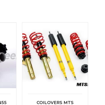
N55
COILOVERS MTS