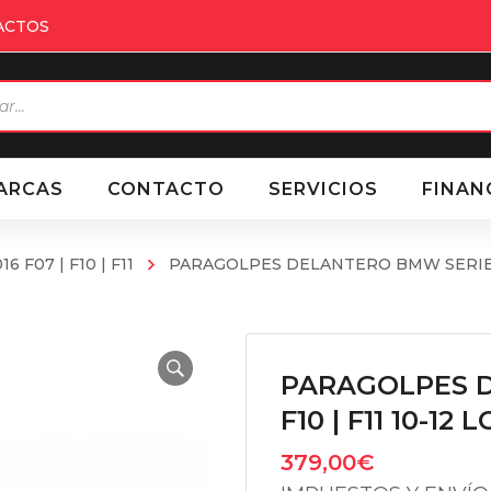
ACTOS
eda
ctos
ARCAS
CONTACTO
SERVICIOS
FINAN
16 F07 | F10 | F11
PARAGOLPES DELANTERO BMW SERIE 5 
PARAGOLPES D
F10 | F11 10-1
379,00
€