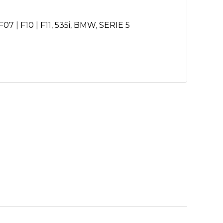
07 | F10 | F11
,
535i
,
BMW
,
SERIE 5