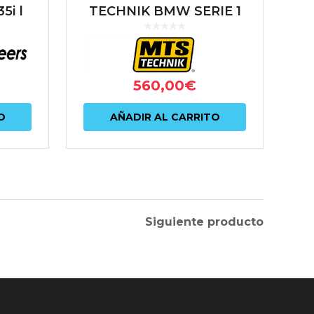
5i |
TECHNIK BMW SERIE 1
E81 | E82 COUPE | E87 |
E88 CABRIO SERIE 3 E9X
560,00
€
O
AÑADIR AL CARRITO
Siguiente producto