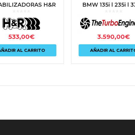
ABILIZADORAS H&R
BMW 135i | 235i | 33
MW SERIE 1 F20 |
435i | M2 N55
E 2 F22 F23 | SERIE
3 F30 F31
533,00
€
3.590,00
€
AÑADIR AL CARRITO
AÑADIR AL CARRIT