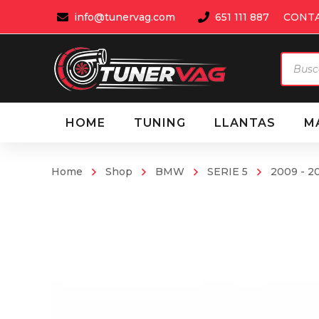
info@tunervag.com
651 111 887
CONT
Búsqu
de
produ
HOME
TUNING
LLANTAS
M
Home
Shop
BMW
SERIE 5
2009 - 20