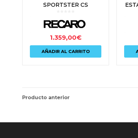
SPORTSTER CS
EST
ARTISTA
B
NEGRO/NARDO NEGRO
SERI
(PILOTO)
1.359,00
€
AÑADIR AL CARRITO
Producto anterior