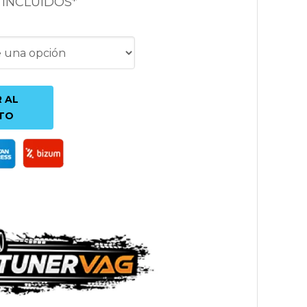
 INCLUIDOS*
 AL
TO