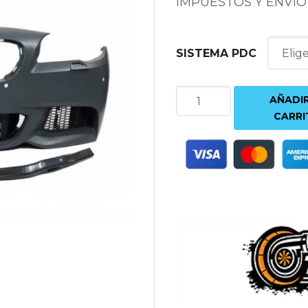
IMPUESTOS Y ENVÍO
SISTEMA PDC
PARAGOLPES
AÑADIR
DELANTERO
CARRI
BMW
SERIE
5
F10
|
F11
10-
12
LOOK
MTECH