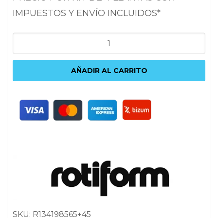
IMPUESTOS Y ENVÍO INCLUIDOS*
ROTIFORM
FLG
8.5X19
AÑADIR AL CARRITO
5X114.3
ET45
72.6
NEGRO
cantidad
SKU:
R134198565+45