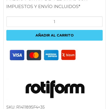
IMPUESTOS Y ENVÍO INCLUIDOS*
ROTIFORM
RSE
9.5X18
AÑADIR AL CARRITO
5X112/120
ET35
72.6
ANTRACITA
cantidad
SKU:
R1411895F4+35