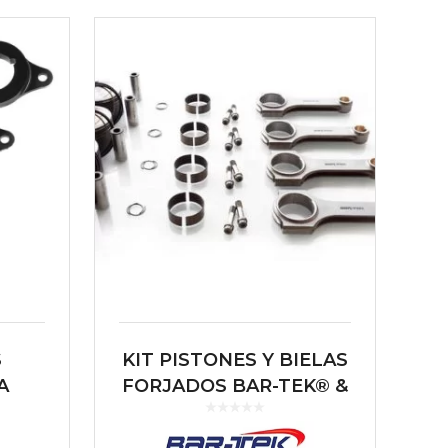
S
KIT PISTONES Y BIELAS
A
FORJADOS BAR-TEK® &
TFSI
MAHLE MOTORSPORT
2.0L TSI EA888