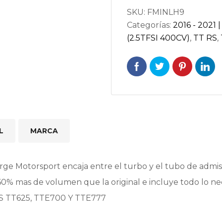
SKU:
FMINLH9
8S
Categorías:
2016 - 2021 |
cantidad
(2.5TFSI 400CV)
,
TT RS
,
L
MARCA
ge Motorsport encaja entre el turbo y el tubo de admisi
60% mas de volumen que la original e incluye todo lo ne
S TT625, TTE700 Y TTE777