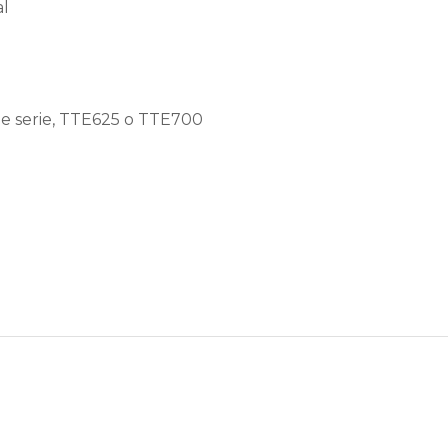
al
de serie, TTE625 o TTE700