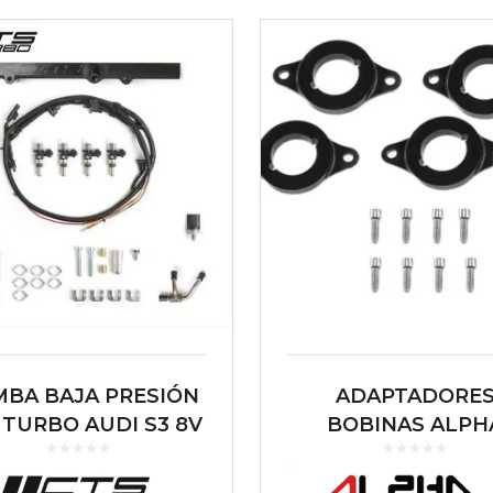
BA BAJA PRESIÓN
ADAPTADORE
 TURBO AUDI S3 8V
BOBINAS ALPH
TT 8S | S1 8X | SEAT
COMPETITION 2.0 
ZA 6P CUPRA | LEON
PARA 1.8T 20V