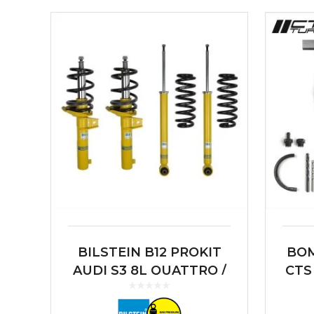
BILSTEIN B12 PROKIT
BOM
AUDI S3 8L QUATTRO /
CTS
VW MK4 R32
| 
IBI