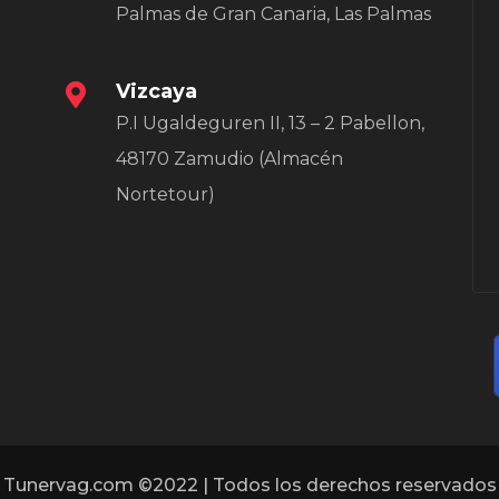
página
Palmas de Gran Canaria, Las Palmas
de
producto
Vizcaya
P.I Ugaldeguren II, 13 – 2 Pabellon,
48170 Zamudio (Almacén
Nortetour)
Tunervag.com ©2022 | Todos los derechos reservados