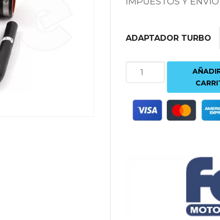
IMPUESTOS Y ENVÍO
ADAPTADOR TURBO
TUBO
AÑADIR
ADMISIÓN
CARRI
INLET
TURBO
FORGE
AUDI
RS3
8.5V
|
AUDI
TT
RS