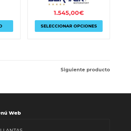
1.545,00
€
Este
O
SELECCIONAR OPCIONES
producto
tiene
múltiples
variantes.
Las
Siguiente producto
opciones
se
pueden
elegir
nú Web
en
la
LLANTAS