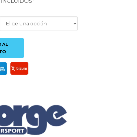
 INCLUIDOS*
 AL
TO