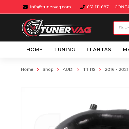
info@tunervag.com
651 111 887
CONT
Búsqu
de
produ
HOME
TUNING
LLANTAS
M
Home
Shop
AUDI
TT RS
2016 - 2021