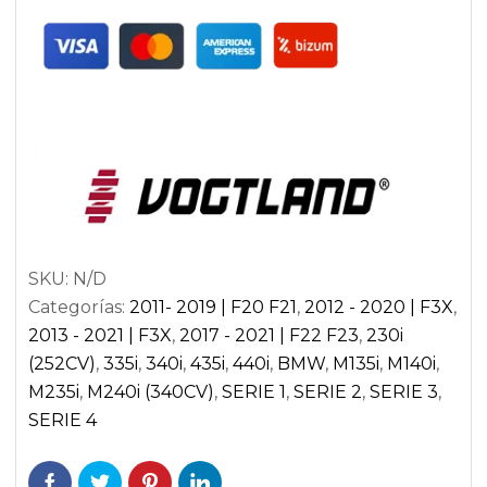
F20
|
SERIE
2
F22
F23
|
SERIE
3
SKU:
N/D
F30
Categorías:
2011- 2019 | F20 F21
,
2012 - 2020 | F3X
,
F31
2013 - 2021 | F3X
,
2017 - 2021 | F22 F23
,
230i
|
(252CV)
,
335i
,
340i
,
435i
,
440i
,
BMW
,
M135i
,
M140i
,
SERIE
M235i
,
M240i (340CV)
,
SERIE 1
,
SERIE 2
,
SERIE 3
,
4
SERIE 4
F32
COUPE