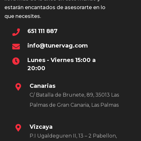
de
estarán encantados de asesorarte en lo
prod
que necesites.
651 111 887
info@tunervag.com
Lunes - Viernes 15:00 a
20:00
Canarias
C/ Batalla de Brunete, 89, 35013 Las
Palmas de Gran Canaria, Las Palmas
Vizcaya
P.I Ugaldeguren II, 13 – 2 Pabellon,