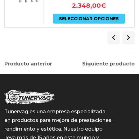
2.348,00
€
Este
SELECCIONAR OPCIONES
prod
tiene
múlti
varian
Producto anterior
Siguiente producto
Las
opcio
se
pued
elegir
Tunervag es una empresa especializada
en
en productos para mejora de prestaciones,
la
rendimiento y estética. Nuestro equipo
págin
lleva más de 15 años en este mundo y