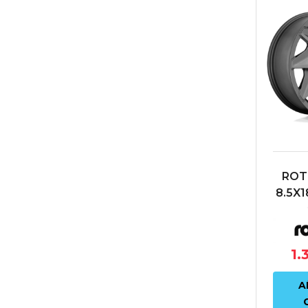
ROT
8.5X1
66.6
1.
A