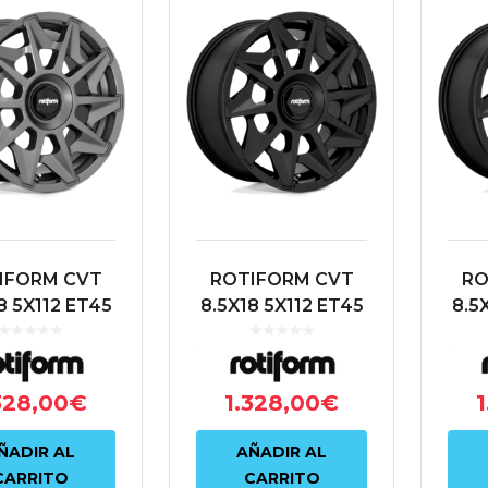
IFORM CVT
ROTIFORM CVT
RO
8 5X112 ET45
8.5X18 5X112 ET45
8.5
 ANTRACITA
66.6 NEGRO
328,00
€
1.328,00
€
1
ÑADIR AL
AÑADIR AL
CARRITO
CARRITO