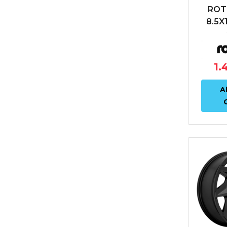
ROT
8.5X
ET45
1.
A