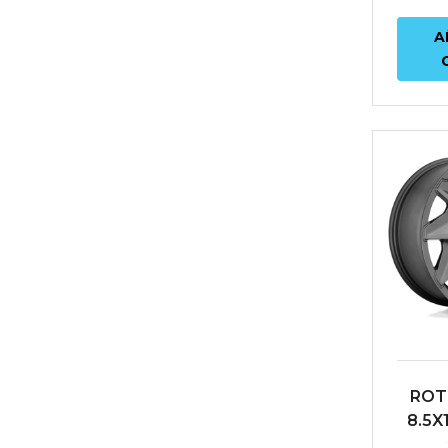
A
ROT
8.5X
E