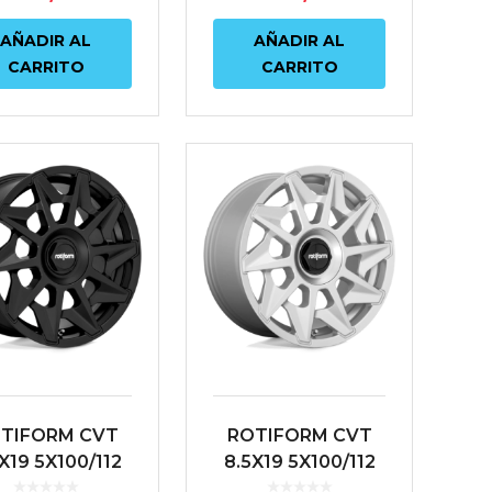
AÑADIR AL
AÑADIR AL
CARRITO
CARRITO
TIFORM CVT
ROTIFORM CVT
X19 5X100/112
8.5X19 5X100/112
5 66.6 NEGRO
ET45 66.6 PLATA