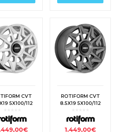
TIFORM CVT
ROTIFORM CVT
X19 5X100/112
8.5X19 5X100/112
5 66.6 PLATA
ET45 66.6
ANTRACITA
.449,00
€
1.449,00
€