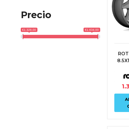
Precio
€1.328,00
€1.634,00
ROT
8.5X
E
AN
1.
A