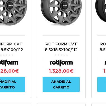
IFORM CVT
ROTIFORM CVT
RO
18 5X100/112
8.5X18 5X100/112
8.5
T35 66.6
ET35 66.6
ET3
TRACITA
ANTRACITA
328,00
€
1.328,00
€
1
ÑADIR AL
AÑADIR AL
CARRITO
CARRITO