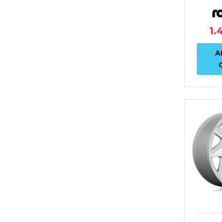
AN
1.
A