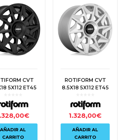
TIFORM CVT
ROTIFORM CVT
X18 5X112 ET45
8.5X18 5X112 ET45
66.6 NEGRO
66.6 PLATA
.328,00
€
1.328,00
€
AÑADIR AL
AÑADIR AL
CARRITO
CARRITO