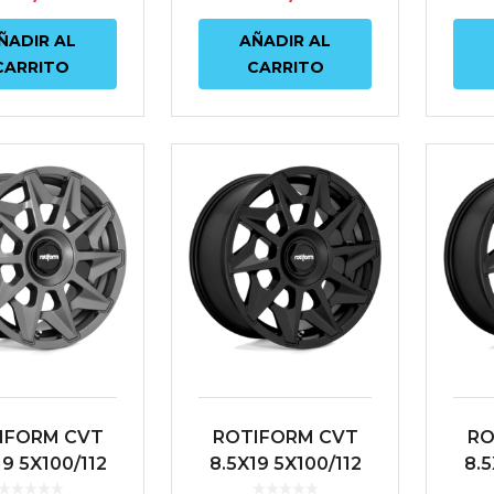
ÑADIR AL
AÑADIR AL
CARRITO
CARRITO
IFORM CVT
ROTIFORM CVT
RO
19 5X100/112
8.5X19 5X100/112
8.5
T45 66.6
ET45 66.6 NEGRO
ET4