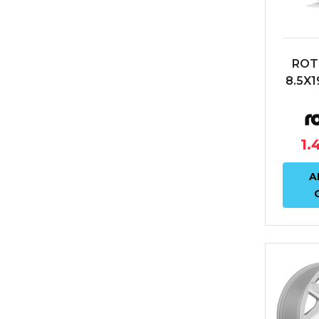
ROT
8.5X1
66
1.
A