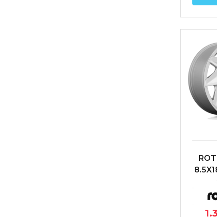
ROT
8.5X1
66
1.