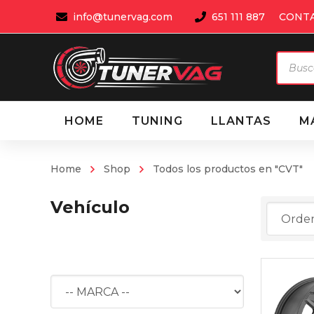
info@tunervag.com
651 111 887
CONT
Búsqu
de
produ
HOME
TUNING
LLANTAS
M
Home
Shop
Todos los productos en "CVT"
Vehículo