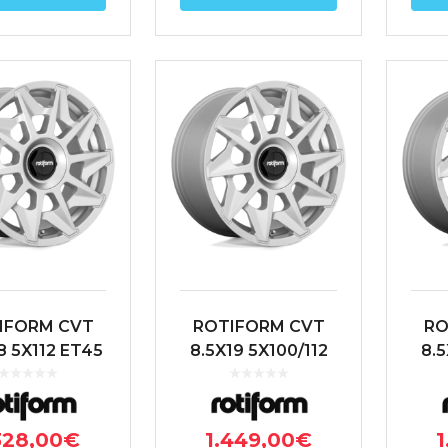
IFORM CVT
ROTIFORM CVT
RO
8 5X112 ET45
8.5X19 5X100/112
8.5
.6 PLATA
ET35 66.6 PLATA
ET3
328,00
€
1.449,00
€
1