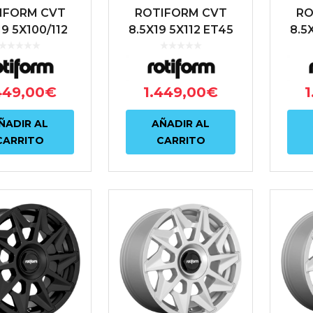
IFORM CVT
ROTIFORM CVT
RO
19 5X100/112
8.5X19 5X112 ET45
8.5
 66.6 PLATA
66.6 ANTRACITA
66
449,00
€
1.449,00
€
1
ÑADIR AL
AÑADIR AL
CARRITO
CARRITO