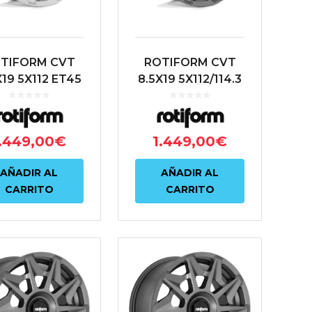
TIFORM CVT
ROTIFORM CVT
X19 5X112 ET45
8.5X19 5X112/114.3
66.6 PLATA
ET35 72.6
ANTRACITA
.449,00
€
1.449,00
€
AÑADIR AL
AÑADIR AL
CARRITO
CARRITO