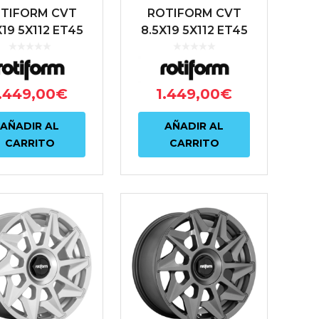
TIFORM CVT
ROTIFORM CVT
X19 5X112 ET45
8.5X19 5X112 ET45
.6 ANTRACITA
66.6 NEGRO
.449,00
€
1.449,00
€
AÑADIR AL
AÑADIR AL
CARRITO
CARRITO