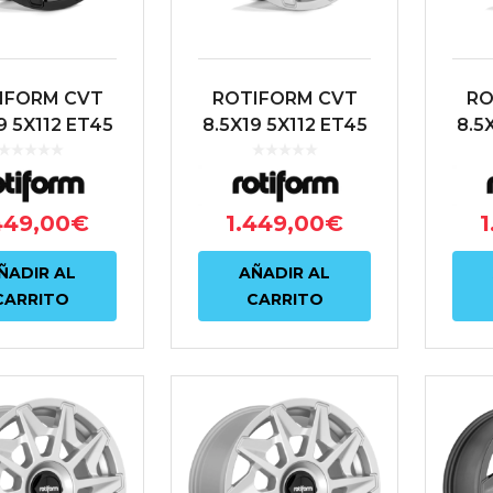
IFORM CVT
ROTIFORM CVT
RO
9 5X112 ET45
8.5X19 5X112 ET45
8.5
.6 NEGRO
66.6 PLATA
449,00
€
1.449,00
€
1
ÑADIR AL
AÑADIR AL
CARRITO
CARRITO