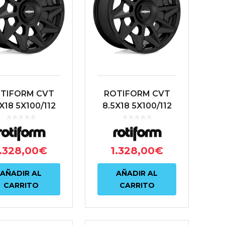
TIFORM CVT
ROTIFORM CVT
X18 5X100/112
8.5X18 5X100/112
5 66.6 NEGRO
ET35 66.6 NEGRO
.328,00
€
1.328,00
€
AÑADIR AL
AÑADIR AL
CARRITO
CARRITO