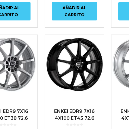
ÑADIR AL
AÑADIR AL
CARRITO
CARRITO
I EDR9 7X16
ENKEI EDR9 7X16
ENK
0 ET38 72.6
4X100 ET45 72.6
4X
PLATA
NEGRO