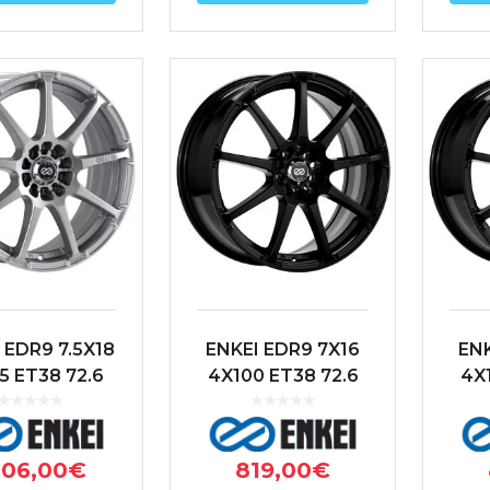
 EDR9 7.5X18
ENKEI EDR9 7X16
ENK
5 ET38 72.6
4X100 ET38 72.6
4X
PLATA
NEGRO
106,00
€
819,00
€