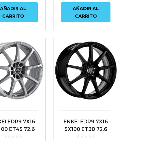
AÑADIR AL
AÑADIR AL
CARRITO
CARRITO
EI EDR9 7X16
ENKEI EDR9 7X16
100 ET45 72.6
5X100 ET38 72.6
PLATA
NEGRO