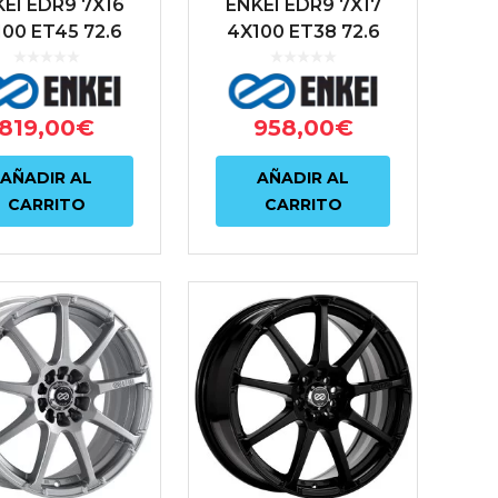
EI EDR9 7X16
ENKEI EDR9 7X17
100 ET45 72.6
4X100 ET38 72.6
PLATA
NEGRO
819,00
€
958,00
€
AÑADIR AL
AÑADIR AL
CARRITO
CARRITO