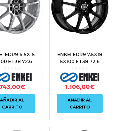
EI EDR9 6.5X15
ENKEI EDR9 7.5X18
100 ET38 72.6
5X100 ET38 72.6
PLATA
NEGRO
743,00
€
1.106,00
€
AÑADIR AL
AÑADIR AL
CARRITO
CARRITO