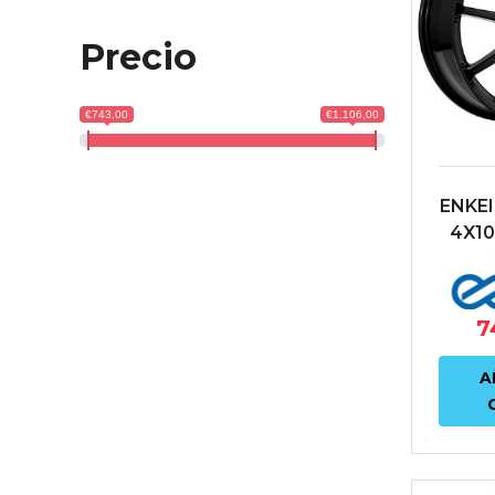
Precio
€743,00
€1.106,00
ENKEI
4X10
7
A