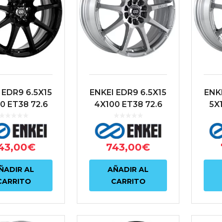
 EDR9 6.5X15
ENKEI EDR9 6.5X15
ENK
0 ET38 72.6
4X100 ET38 72.6
5X
NEGRO
PLATA
43,00
€
743,00
€
ÑADIR AL
AÑADIR AL
CARRITO
CARRITO