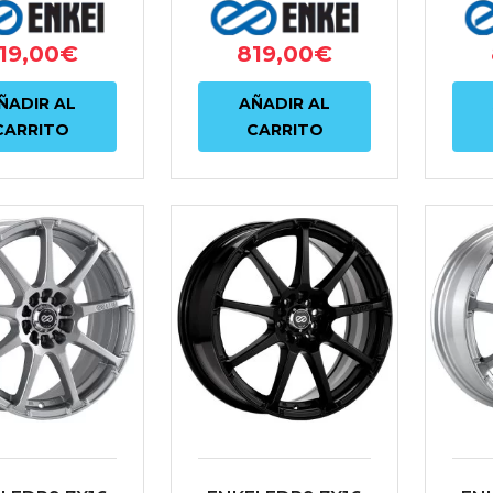
19,00
€
819,00
€
ÑADIR AL
AÑADIR AL
CARRITO
CARRITO