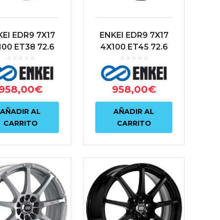
EI EDR9 7X17
ENKEI EDR9 7X17
100 ET38 72.6
4X100 ET45 72.6
PLATA
NEGRO
958,00
€
958,00
€
AÑADIR AL
AÑADIR AL
CARRITO
CARRITO