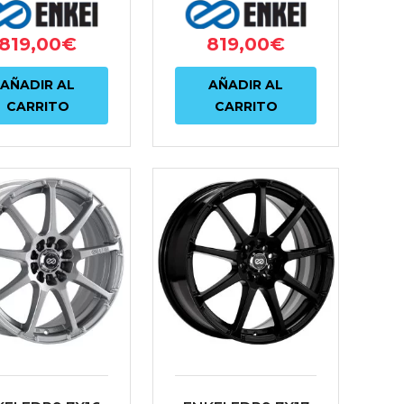
819,00
€
819,00
€
AÑADIR AL
AÑADIR AL
CARRITO
CARRITO