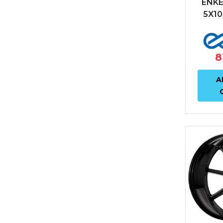
ENKE
5X10
8
A