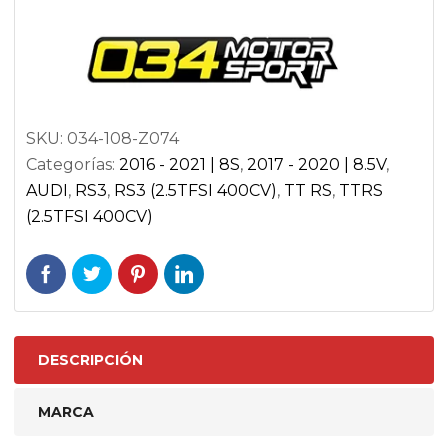
AUDI
TTRS
8S
|
AUDI
SKU:
034-108-Z074
RS3
Categorías:
2016 - 2021 | 8S
,
2017 - 2020 | 8.5V
,
8V.5
AUDI
,
RS3
,
RS3 (2.5TFSI 400CV)
,
TT RS
,
TTRS
2019
(2.5TFSI 400CV)
EN
ADELANTE
cantidad
DESCRIPCIÓN
MARCA