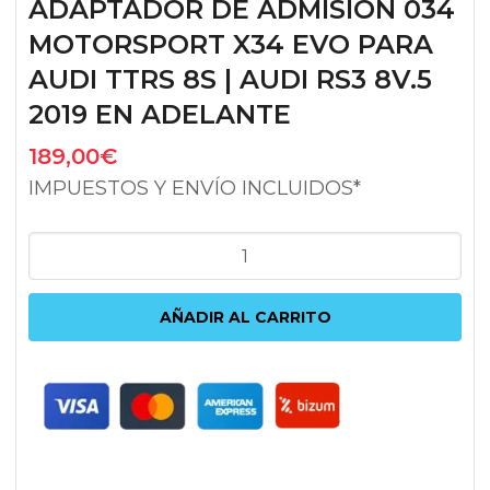
ADAPTADOR DE ADMISIÓN 034
MOTORSPORT X34 EVO PARA
AUDI TTRS 8S | AUDI RS3 8V.5
2019 EN ADELANTE
189,00
€
IMPUESTOS Y ENVÍO INCLUIDOS*
ADAPTADOR
DE
ADMISIÓN
AÑADIR AL CARRITO
034
MOTORSPORT
X34
EVO
PARA