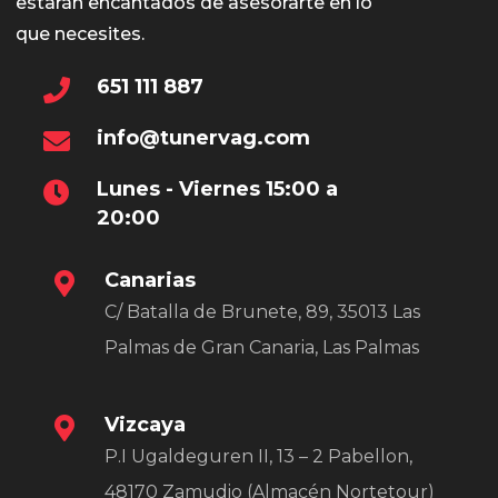
estarán encantados de asesorarte en lo
que necesites.
651 111 887
info@tunervag.com
Lunes - Viernes 15:00 a
20:00
Canarias
C/ Batalla de Brunete, 89, 35013 Las
Palmas de Gran Canaria, Las Palmas
Vizcaya
P.I Ugaldeguren II, 13 – 2 Pabellon,
48170 Zamudio (Almacén Nortetour)