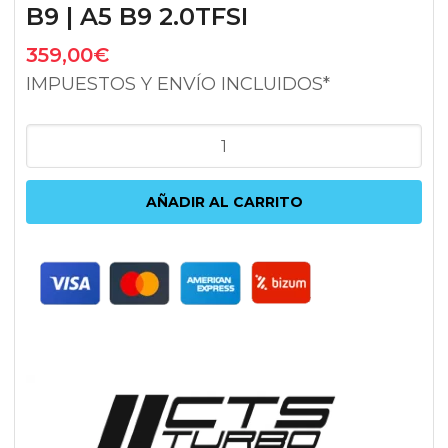
B9 | A5 B9 2.0TFSI
359,00
€
IMPUESTOS Y ENVÍO INCLUIDOS*
ADMISIÓN
CTS
TURBO
AÑADIR AL CARRITO
AUDI
A4
B9
|
A5
B9
2.0TFSI
cantidad