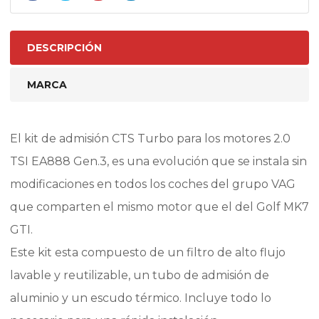
|
TCR
|
DESCRIPCIÓN
R
cantidad
MARCA
El kit de admisión CTS Turbo para los motores 2.0
TSI EA888 Gen.3, es una evolución que se instala sin
modificaciones en todos los coches del grupo VAG
que comparten el mismo motor que el del Golf MK7
GTI.
Este kit esta compuesto de un filtro de alto flujo
lavable y reutilizable, un tubo de admisión de
aluminio y un escudo térmico. Incluye todo lo