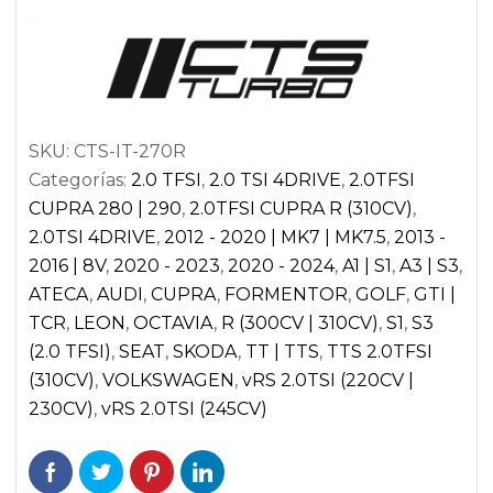
8S
|
SEAT
LEON
5F
SKU:
CTS-IT-270R
CUPRA
Categorías:
2.0 TFSI
,
2.0 TSI 4DRIVE
,
2.0TFSI
|
CUPRA 280 | 290
,
2.0TFSI CUPRA R (310CV)
,
SKODA
2.0TSI 4DRIVE
,
2012 - 2020 | MK7 | MK7.5
,
2013 -
OCTAVIA
2016 | 8V
,
2020 - 2023
,
2020 - 2024
,
A1 | S1
,
A3 | S3
,
5E
ATECA
,
AUDI
,
CUPRA
,
FORMENTOR
,
GOLF
,
GTI |
RS
TCR
,
LEON
,
OCTAVIA
,
R (300CV | 310CV)
,
S1
,
S3
|
(2.0 TFSI)
,
SEAT
,
SKODA
,
TT | TTS
,
TTS 2.0TFSI
VW
(310CV)
,
VOLKSWAGEN
,
vRS 2.0TSI (220CV |
GOLF
230CV)
,
vRS 2.0TSI (245CV)
VII
GTI