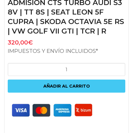
ADMISIÓN CTS TURBO AUDI S3
8V | TT 8S | SEAT LEON 5F
CUPRA | SKODA OCTAVIA 5E RS
| VW GOLF VII GTI | TCR | R
320,00
€
IMPUESTOS Y ENVÍO INCLUIDOS*
ADMISIÓN
CTS
TURBO
AÑADIR AL CARRITO
AUDI
S3
8V
|
TT