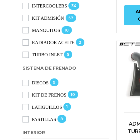
34
INTERCOOLERS
EA88
A
57
KIT ADMISIÓN
10
MANGUITOS
2
RADIADOR ACEITE
5
TURBO INLET
SISTEMA DE FRENADO
9
DISCOS
10
KIT DE FRENOS
1
LATIGUILLOS
8
PASTILLAS
ADM
TURB
INTERIOR
GTI /