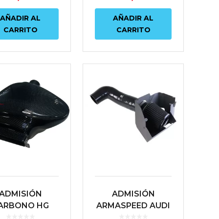
GOLF VII GTI |
VOLKSWAGEN
AÑADIR AL
AÑADIR AL
...
GOLF/GTI/ R (MK7
CARRITO
CARRITO
&...
ADMISIÓN
ADMISIÓN
ARBONO HG
ARMASPEED AUDI
OTORSPORT
S3 8V | TT 8S |