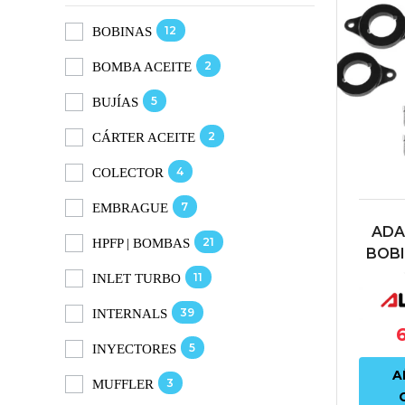
12
BOBINAS
2
BOMBA ACEITE
5
BUJÍAS
2
CÁRTER ACEITE
4
COLECTOR
7
EMBRAGUE
ADA
21
HPFP | BOMBAS
BOB
COMP
11
INLET TURBO
TFS
39
INTERNALS
5
INYECTORES
A
3
MUFFLER