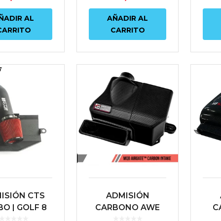
8.3 / EA8...
VW 
AÑADIR AL
ÑADIR AL
CARRITO
CARRITO
ISIÓN CTS
ADMISIÓN
O | GOLF 8
CARBONO AWE
C
 AUDI A3 8Y /
TUNING AIRGATE
M