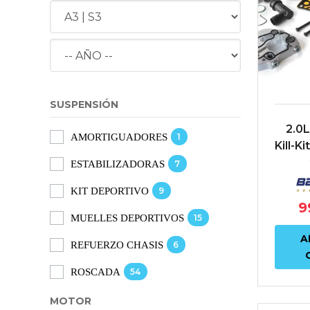
SUSPENSIÓN
2.0L
1
AMORTIGUADORES
Kill-K
equi
7
ESTABILIZADORAS
9
KIT DEPORTIVO
9
15
MUELLES DEPORTIVOS
A
6
REFUERZO CHASIS
54
ROSCADA
MOTOR