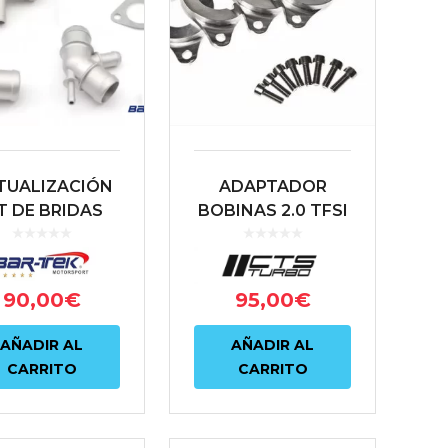
TUALIZACIÓN
ADAPTADOR
T DE BRIDAS
BOBINAS 2.0 TFSI
UMINIO AGUA
CTS TURBO PARA
FRIGERANTE
1.8T 20V
BARTEK
95,00
€
90,00
€
AÑADIR AL
AÑADIR AL
CARRITO
CARRITO