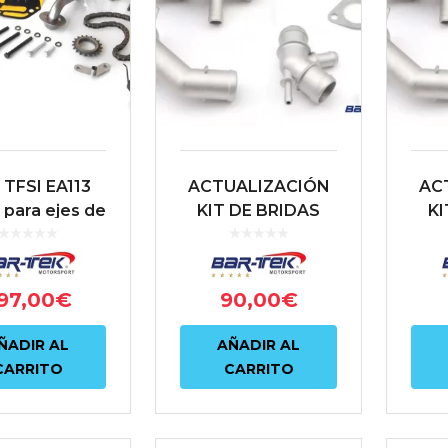
 TFSI EA113
ACTUALIZACIÓN
AC
it para ejes de
KIT DE BRIDAS
KI
librado BAR-
ALUMINIO AGUA
AL
TEK®.
REFRIGERANTE
RE
BARTEK
97,00
€
90,00
€
ÑADIR AL
AÑADIR AL
CARRITO
CARRITO