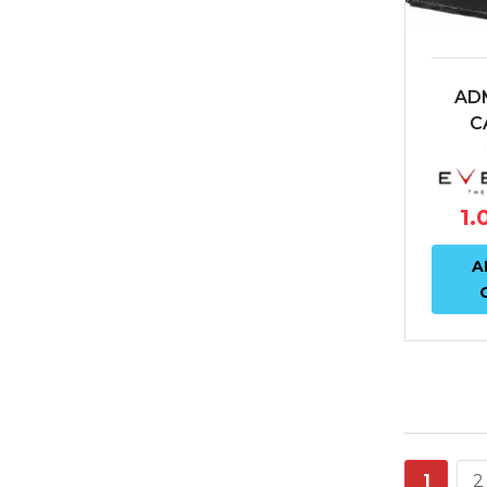
AD
C
EVEN
7 GTI 
CUPR
1.
(8V) 
A
1
2