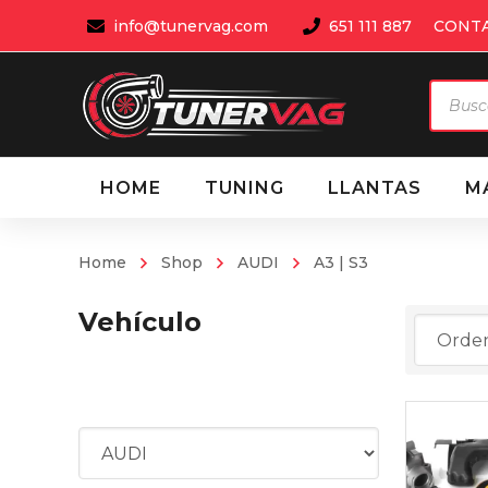
info@tunervag.com
651 111 887
CONT
Búsqu
de
produ
HOME
TUNING
LLANTAS
M
Home
Shop
AUDI
A3 | S3
Vehículo