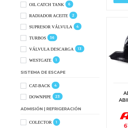
6
OIL CATCH TANK
2
RADIADOR ACEITE
4
SUPRESOR VÁLVULA
56
TURBOS
13
VÁLVULA DESCARGA
1
WESTGATE
SISTEMA DE ESCAPE
4
CAT-BACK
A
23
DOWNPIPE
ABI
GOLF 
ADMISIÓN | REFRIGERACIÓN
7 R /
3 CUP
1
COLECTOR
6
R / S