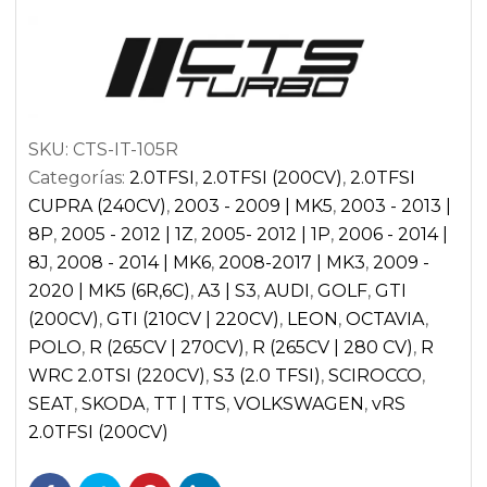
EA113
(GOLF
5
GTI
/
SKU:
CTS-IT-105R
GOLF
Categorías:
2.0TFSI
,
2.0TFSI (200CV)
,
2.0TFSI
6
CUPRA (240CV)
,
2003 - 2009 | MK5
,
2003 - 2013 |
R
8P
,
2005 - 2012 | 1Z
,
2005- 2012 | 1P
,
2006 - 2014 |
/
8J
,
2008 - 2014 | MK6
,
2008-2017 | MK3
,
2009 -
CUPRA
2020 | MK5 (6R,6C)
,
A3 | S3
,
AUDI
,
GOLF
,
GTI
1P)
(200CV)
,
GTI (210CV | 220CV)
,
LEON
,
OCTAVIA
,
|
POLO
,
R (265CV | 270CV)
,
R (265CV | 280 CV)
,
R
CTS-
WRC 2.0TSI (220CV)
,
S3 (2.0 TFSI)
,
SCIROCCO
,
IT-
SEAT
,
SKODA
,
TT | TTS
,
VOLKSWAGEN
,
vRS
105R
2.0TFSI (200CV)
cantidad