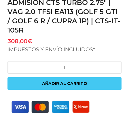
ADMISIÓN CTS TURBO 2.75″ |
VAG 2.0 TFSI EA113 (GOLF 5 GTI
/ GOLF 6 R / CUPRA 1P) | CTS-IT-
105R
308,00
€
IMPUESTOS Y ENVÍO INCLUIDOS*
ADMISIÓN
CTS
TURBO
AÑADIR AL CARRITO
2.75"
|
VAG
2.0
TFSI