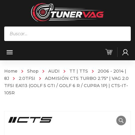
Búsqueda
de
productos
Home
Shop
AUDI
TT | TTS
2006 - 2014 |
8J
2.0TFSI
ADMISIÓN CTS TURBO 2.75″ | VAG 2.0
TFSI EA113 (GOLF 5 GTI / GOLF 6 R / CUPRA 1P) | CTS-IT-
105R