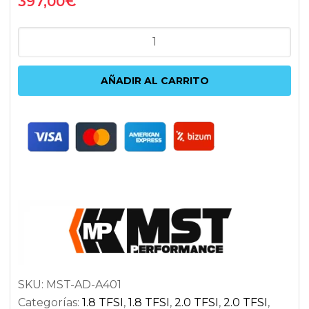
397,00
€
ADMISIÓN
MST
PERFORMANCE
AÑADIR AL CARRITO
AUDI
A4
B8
1.8TFSI
-
2.0TFSI
|
AUDI
A5
B8
SKU:
MST-AD-A401
1.8TFSI
Categorías:
1.8 TFSI
,
1.8 TFSI
,
2.0 TFSI
,
2.0 TFSI
,
-