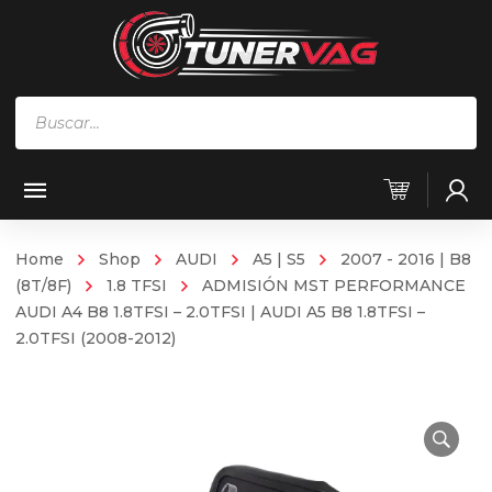
Búsqueda
de
productos
Home
Shop
AUDI
A5 | S5
2007 - 2016 | B8
(8T/8F)
1.8 TFSI
ADMISIÓN MST PERFORMANCE
AUDI A4 B8 1.8TFSI – 2.0TFSI | AUDI A5 B8 1.8TFSI –
2.0TFSI (2008-2012)