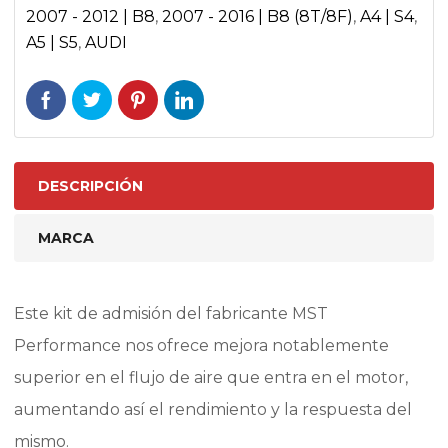
2007 - 2012 | B8
,
2007 - 2016 | B8 (8T/8F)
,
A4 | S4
,
2.0TFSI
A5 | S5
,
AUDI
(2008-
2012)
cantidad
DESCRIPCIÓN
MARCA
Este kit de admisión del fabricante MST
Performance nos ofrece mejora notablemente
superior en el flujo de aire que entra en el motor,
aumentando así el rendimiento y la respuesta del
mismo.