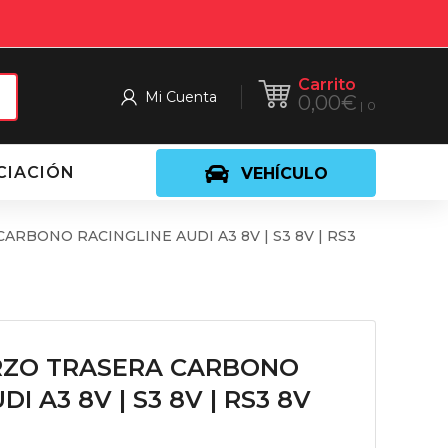
Carrito
Mi Cuenta
0,00
€
0
CIACIÓN
VEHÍCULO
RBONO RACINGLINE AUDI A3 8V | S3 8V | RS3
RZO TRASERA CARBONO
I A3 8V | S3 8V | RS3 8V