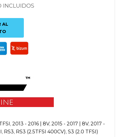
O INCLUIDOS
 AL
TO
 TFSI
,
2013 - 2016 | 8V
,
2015 - 2017 | 8V
,
2017 -
I
,
RS3
,
RS3 (2.5TFSI 400CV)
,
S3 (2.0 TFSI)