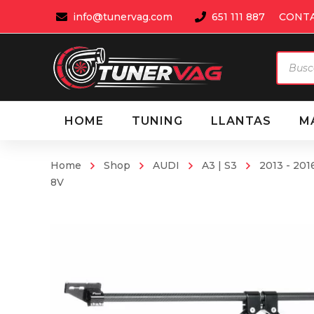
info@tunervag.com
651 111 887
CONT
Búsqu
de
produ
HOME
TUNING
LLANTAS
M
Home
Shop
AUDI
A3 | S3
2013 - 201
8V