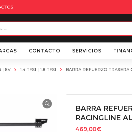
ACTOS
eda
ctos
ARCAS
CONTACTO
SERVICIOS
FINAN
6 | 8V
1.4 TFSI | 1.8 TFSI
BARRA REFUERZO TRASERA CA
BARRA REFUE
RACINGLINE AUD
469,00
€