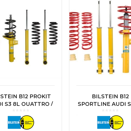
LSTEIN B12 PROKIT
BILSTEIN B12
I S3 8L QUATTRO /
SPORTLINE AUDI S
VW MK4 R32
QUATTRO / VW 
R32