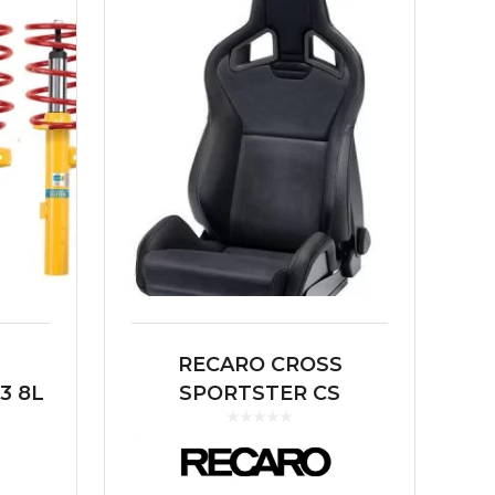
RECARO CROSS
3 8L
SPORTSTER CS
MK4
ARTISTA
NEGRO/NARDO NEGRO
(COPILOTO)