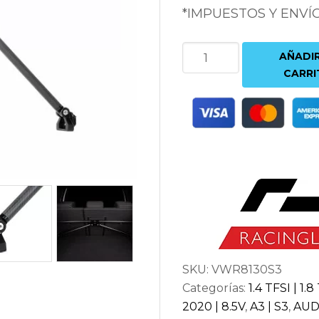
*IMPUESTOS Y ENVÍ
BARRA
AÑADIR
REFUERZO
CARRI
TRASERA
CARBONO
RACINGLINE
AUDI
A3
8V
|
S3
8V
SKU:
VWR8130S3
|
Categorías:
1.4 TFSI | 1.8
RS3
2020 | 8.5V
,
A3 | S3
,
AUD
8V