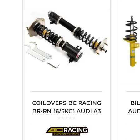
COILOVERS BC RACING
BI
BR-RN (6/5KG) AUDI A3
AUD
8L | VOLKSWAGEN
GOLF MKIV