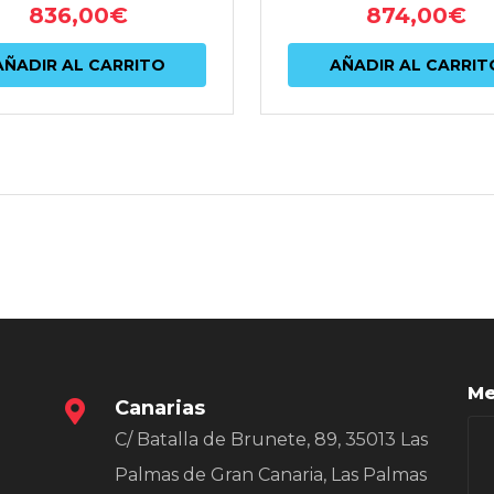
836,00
€
874,00
€
AÑADIR AL CARRITO
AÑADIR AL CARRIT
Me
Canarias
C/ Batalla de Brunete, 89, 35013 Las
Palmas de Gran Canaria, Las Palmas