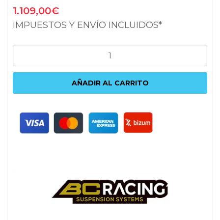
1.109,00
€
IMPUESTOS Y ENVÍO INCLUIDOS*
COILOVERS
BC
RACING
AÑADIR AL CARRITO
BR-
RN
(6/5KG)
AUDI
A3
8L
|
VOLKSWAGEN
GOLF
MKIV