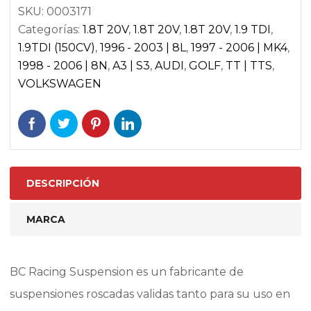
SKU:
0003171
cantidad
Categorías:
1.8T 20V
,
1.8T 20V
,
1.8T 20V
,
1.9 TDI
,
1.9TDI (150CV)
,
1996 - 2003 | 8L
,
1997 - 2006 | MK4
,
1998 - 2006 | 8N
,
A3 | S3
,
AUDI
,
GOLF
,
TT | TTS
,
VOLKSWAGEN
DESCRIPCIÓN
MARCA
BC Racing Suspension es un fabricante de
suspensiones roscadas validas tanto para su uso en