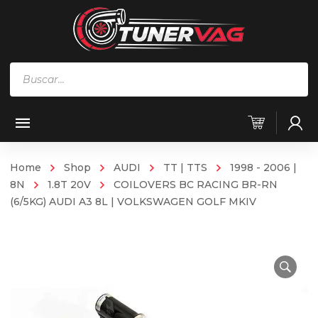
Búsqueda
de
productos
Home
Shop
AUDI
TT | TTS
1998 - 2006 |
8N
1.8T 20V
COILOVERS BC RACING BR-RN
(6/5KG) AUDI A3 8L | VOLKSWAGEN GOLF MKIV