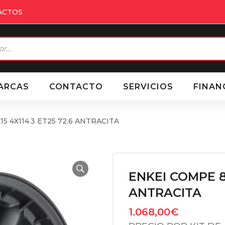
ACTOS
eda
ctos
ARCAS
CONTACTO
SERVICIOS
FINAN
5 4X114.3 ET25 72.6 ANTRACITA
ENKEI COMPE 8X
ANTRACITA
1.068,00
€