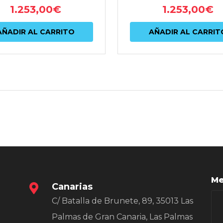
1.253,00
€
1.253,00
€
AÑADIR AL CARRITO
AÑADIR AL CARRIT
Me
Canarias
C/ Batalla de Brunete, 89, 35013 Las
Palmas de Gran Canaria, Las Palmas