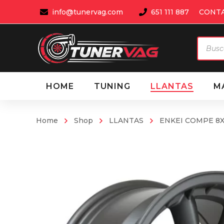
info@tunervag.com
651 111 887
CONT
Búsqu
de
produ
HOME
TUNING
LLANTAS
M
Home
Shop
LLANTAS
ENKEI COMPE 8X1