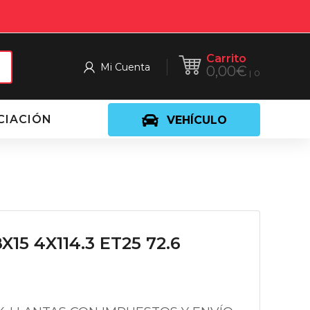
Carrito
Mi Cuenta
0,00
€
0
CIACIÓN
VEHÍCULO
15 4X114.3 ET25 72.6