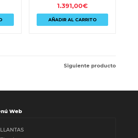
1.391,00
€
O
AÑADIR AL CARRITO
Siguiente producto
nú Web
LLANTAS