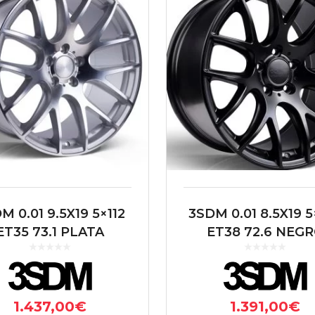
M 0.01 9.5X19 5×112
3SDM 0.01 8.5X19 5
ET35 73.1 PLATA
ET38 72.6 NEG
1.437,00
€
1.391,00
€