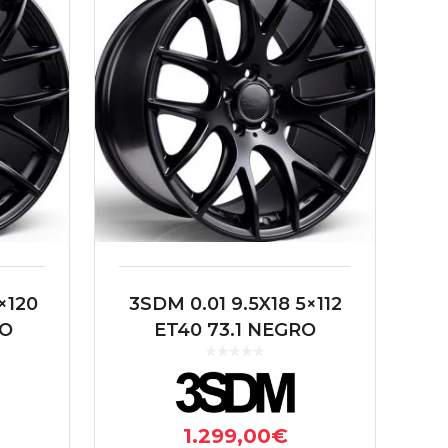
×120
3SDM 0.01 9.5X18 5×112
RO
ET40 73.1 NEGRO
1.299,00
€