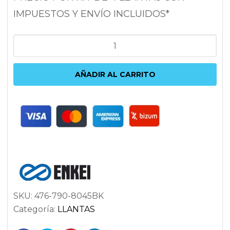
IMPUESTOS Y ENVÍO INCLUIDOS*
ENKEI
KOJIN
9X17
AÑADIR AL CARRITO
5X100
ET45
72.6
NEGRO
cantidad
SKU:
476-790-8045BK
Categoría:
LLANTAS