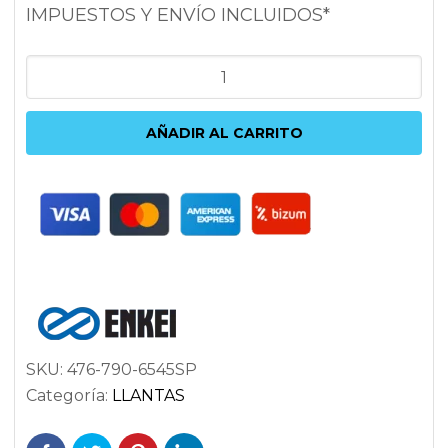
IMPUESTOS Y ENVÍO INCLUIDOS*
ENKEI
KOJIN
9X17
AÑADIR AL CARRITO
5X114.3
ET45
72.6
PLATA
cantidad
SKU:
476-790-6545SP
Categoría:
LLANTAS