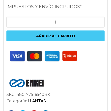
IMPUESTOS Y ENVÍO INCLUIDOS*
ENKEI
M52
7.5X17
AÑADIR AL CARRITO
5X114.3
ET40
72.6
NEGRO
cantidad
SKU:
480-775-6540BK
Categoría:
LLANTAS