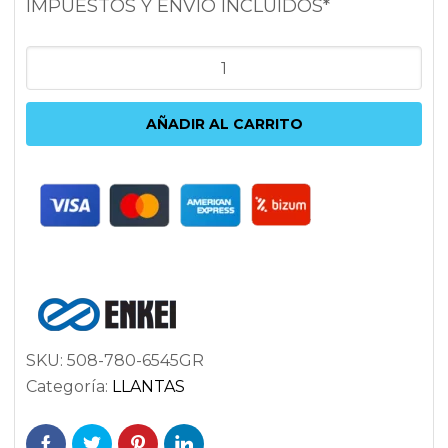
IMPUESTOS Y ENVÍO INCLUIDOS*
ENKEI
TD5
8X17
AÑADIR AL CARRITO
5X114.3
ET45
72.6
PLATA
cantidad
SKU:
508-780-6545GR
Categoría:
LLANTAS