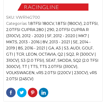
SEAT
LEON
SKU:
VWR14G700
3
Categorías:
1.8TFSI 180CV
,
1.8TSI (180CV)
,
2.0TFSI
,
CUPRA
2.0TFSI CUPRA 280 | 290
,
2.0TFSI CUPRA R
|
(310CV)
,
2012 - 2020 | 5F
,
2012 - 2020 | MK7 |
AUDI
MK7.5
,
2013 - 2016 | 8V
,
2013 - 2021 | 5E
,
2014 -
S3
2019 | 8S
,
2016 - 2021 | GA
,
A3 | S3
,
AUDI
,
GOLF
,
8V
GTI | TCR
,
LEON
,
OCTAVIA
,
Q2 | SQ2
,
R (300CV |
|
310CV)
,
S3 (2.0 TFSI)
,
SEAT
,
SKODA
,
SQ2 (2.0 TFSI
SKU:
300CV)
,
TT | TTS
,
TTS 2.0TFSI (310CV)
,
VWR14G700
VOLKSWAGEN
,
vRS 2.0TSI (220CV | 230CV)
,
vRS
cantidad
2.0TSI (245CV)