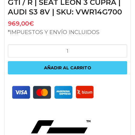
GTI / R | SEAT LEON 3 CUPRA |
AUDI S3 8V | SKU: VWR14G700
969,00
€
*IMPUESTOS Y ENVÍO INCLUIDOS
INTERCOOLER
RACINGLINE
PERFORMANCE
AÑADIR AL CARRITO
|
VW
GOLF
7
GTI
/
R
|