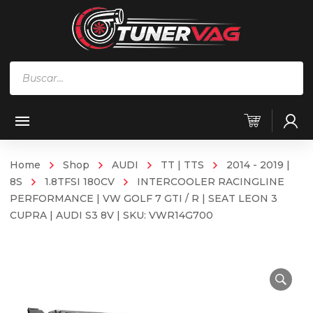
Búsqueda
de
productos
Home
Shop
AUDI
TT | TTS
2014 - 2019 |
8S
1.8TFSI 180CV
INTERCOOLER RACINGLINE
PERFORMANCE | VW GOLF 7 GTI / R | SEAT LEON 3
CUPRA | AUDI S3 8V | SKU: VWR14G700