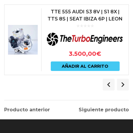
TTE 555 AUDI S3 8V | S1 8X |
TTS 8S | SEAT IBIZA 6P | LEON
5F 1.8 / CUPRA | SKODA
OCTAVIA VRS | VW GOLF MK
VI...
3.500,00
€
AÑADIR AL CARRITO
Producto anterior
Siguiente producto