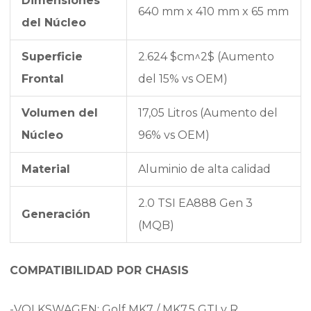
Dimensiones
640 mm x 410 mm x 65 mm
del Núcleo
Superficie
2.624
$cm^2$
(Aumento
Frontal
del 15% vs OEM)
Volumen del
17,05 Litros (Aumento del
Núcleo
96% vs OEM)
Material
Aluminio de alta calidad
2.0 TSI EA888 Gen 3
Generación
(MQB)
COMPATIBILIDAD POR CHASIS
-VOLKSWAGEN: Golf MK7 / MK7.5 GTI y R