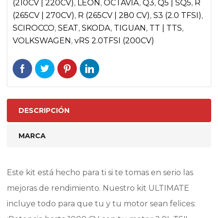
(210CV | 220CV)
,
LEON
,
OCTAVIA
,
Q3
,
Q5 | SQ5
,
R
LEON
(265CV | 270CV)
,
R (265CV | 280 CV)
,
S3 (2.0 TFSI)
,
1P
SCIROCCO
,
SEAT
,
SKODA
,
TIGUAN
,
TT | TTS
,
|
VOLKSWAGEN
,
vRS 2.0TFSI (200CV)
SKODA
OCTAVIA
1Z
vRS
|
DESCRIPCIÓN
VOLKSWAGEN
GOLF
MARCA
MKVI
GTI
Este kit está hecho para ti si te tomas en serio las
&
mejoras de rendimiento. Nuestro kit ULTIMATE
R
cantidad
incluye todo para que tu y tu motor sean felices: