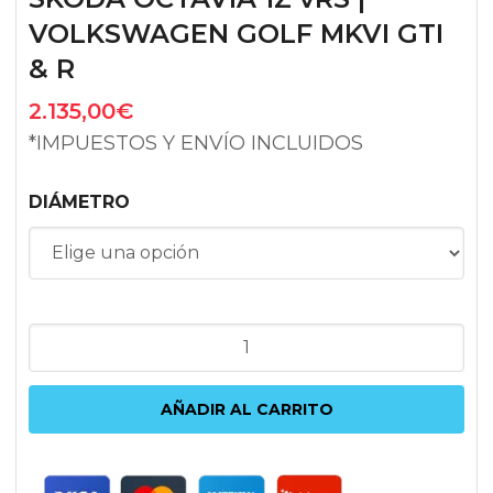
VOLKSWAGEN GOLF MKVI GTI
& R
2.135,00
€
*IMPUESTOS Y ENVÍO INCLUIDOS
DIÁMETRO
KIT
PISTONES
JE
AÑADIR AL CARRITO
PISTONS
Y
BIELAS