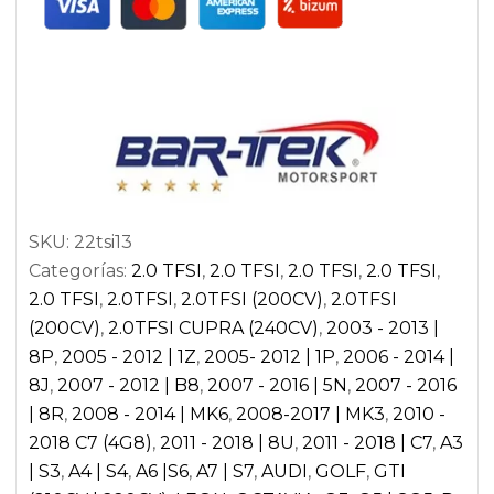
BAR-
TEK
HIGH
BOOST
2.0TSI
EA888
GEN.2
SKU:
22tsi13
AUDI
Categorías:
2.0 TFSI
,
2.0 TFSI
,
2.0 TFSI
,
2.0 TFSI
,
A3
2.0 TFSI
,
2.0TFSI
,
2.0TFSI (200CV)
,
2.0TFSI
8P
(200CV)
,
2.0TFSI CUPRA (240CV)
,
2003 - 2013 |
|
8P
,
2005 - 2012 | 1Z
,
2005- 2012 | 1P
,
2006 - 2014 |
AUDI
8J
,
2007 - 2012 | B8
,
2007 - 2016 | 5N
,
2007 - 2016
TTS
| 8R
,
2008 - 2014 | MK6
,
2008-2017 | MK3
,
2010 -
8J
2018 C7 (4G8)
,
2011 - 2018 | 8U
,
2011 - 2018 | C7
,
A3
|
| S3
,
A4 | S4
,
A6 |S6
,
A7 | S7
,
AUDI
,
GOLF
,
GTI
SEAT