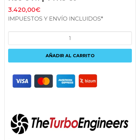
3.420,00
€
IMPUESTOS Y ENVÍO INCLUIDOS*
TURBO
TTE
500
AÑADIR AL CARRITO
AUDI
RS3
8P
|
RS3
8V.1
|
TTRS
8J