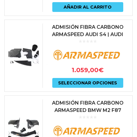
AÑADIR AL CARRITO
ADMISIÓN FIBRA CARBONO
ARMASPEED AUDI S4 | AUDI
RS4 |AUDI S5 | AUDI RS5 B9 3.0T
1.059,00
€
Este
SELECCIONAR OPCIONES
prod
tiene
ADMISIÓN FIBRA CARBONO
múlti
ARMASPEED BMW M2 F87
COMPETITION | BMW M3 F80 |
varian
BMW M4 F82
Las