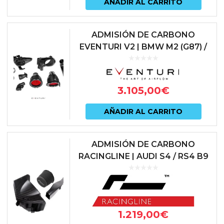
AÑADIR AL CARRITO
pued
elegir
ADMISIÓN DE CARBONO
EVENTURI V2 | BMW M2 (G87) /
en
M3 (G80) / M4 (G82 / G83) | EVE-
la
G8XMV2-CF-INT
págin
3.105,00
€
de
AÑADIR AL CARRITO
prod
ADMISIÓN DE CARBONO
RACINGLINE | AUDI S4 / RS4 B9
/ S5 / RS5 F5 (3.0 TFSI / 2.9 TFSI)
| VWR1241S4
1.219,00
€