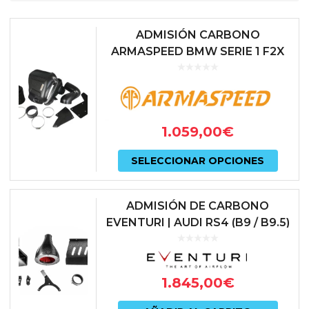
ADMISIÓN CARBONO
ARMASPEED BMW SERIE 1 F2X
140I | SERIE 3 FX 340I | SERIE 4
FX 440I MOTOR B58
1.059,00
€
Este
SELECCIONAR OPCIONES
prod
tiene
ADMISIÓN DE CARBONO
múlti
EVENTURI | AUDI RS4 (B9 / B9.5)
& RS5 (F5) 2.9 TFSI | EVE-B9RS5-
varian
CF-INT
Las
1.845,00
€
opcio
se