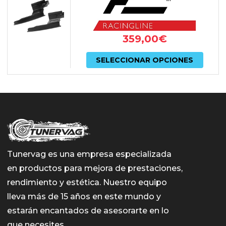
Las
de
opcio
prod
359,00
€
se
Este
pued
SELECCIONAR OPCIONES
prod
elegir
tiene
en
múlti
la
varian
págin
Las
de
opcio
Tunervag es una empresa especializada
prod
en productos para mejora de prestaciones,
se
rendimiento y estética. Nuestro equipo
pued
lleva más de 15 años en este mundo y
elegir
estarán encantados de asesorarte en lo
en
que necesites.