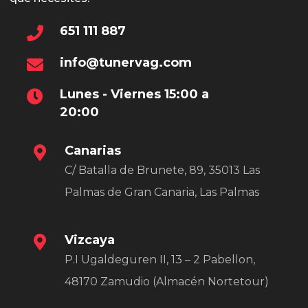
la
651 111 887
págin
de
info@tunervag.com
prod
Lunes - Viernes 15:00 a
20:00
Canarias
C/ Batalla de Brunete, 89, 35013 Las
Palmas de Gran Canaria, Las Palmas
Vizcaya
P.I Ugaldeguren II, 13 – 2 Pabellon,
48170 Zamudio (Almacén Nortetour)