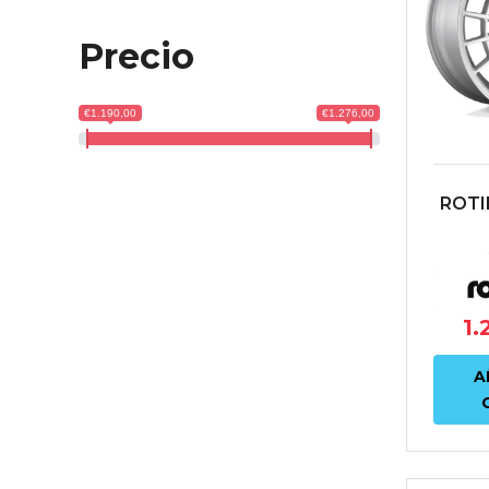
Precio
€1.190,00
€1.276,00
ROTI
4X1
ET30
1.
A