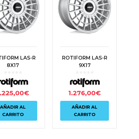
IFORM LAS-R
ROTIFORM LAS-R
8X17
9X17
100/4X114.3
4X100/4X114.3
0 70.1 PLATA
ET30 70.1 PLATA
1.225,00
€
1.276,00
€
AÑADIR AL
AÑADIR AL
CARRITO
CARRITO