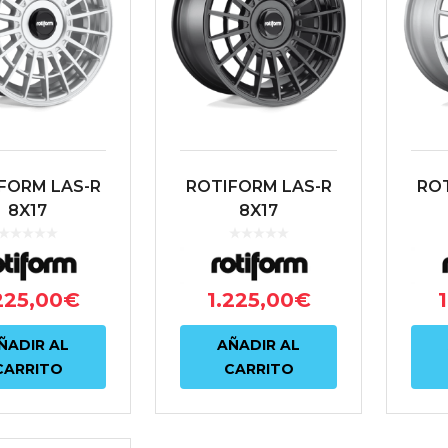
FORM LAS-R
ROTIFORM LAS-R
ROT
8X17
8X17
00/4X114.3
4X100/4X114.3
4X
 70.1 PLATA
ET40 70.1 NEGRO
ET4
225,00
€
1.225,00
€
ÑADIR AL
AÑADIR AL
CARRITO
CARRITO