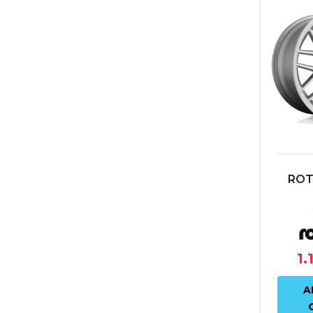
ROT
4X1
ET40
1.
A