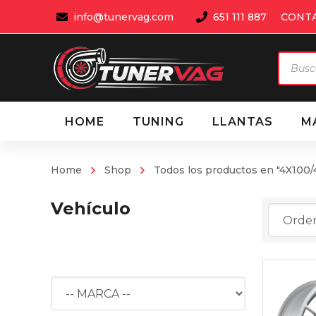
info@tunervag.com
651 111 887
CONT
Búsqu
de
produ
HOME
TUNING
LLANTAS
M
Home
Shop
Todos los productos en "4X100/
Vehículo