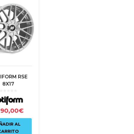
IFORM RSE
8X17
00/4X114.3
 70.1 PLATA
190,00
€
ÑADIR AL
CARRITO