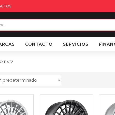
ACTOS
eda
ctos
ARCAS
CONTACTO
SERVICIOS
FINAN
4X114.3"