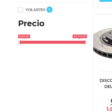
1
VOLANTES
Precio
€166,00
€3.700,00
DISC
DE
HO
TYPE
T3 S
1.
(