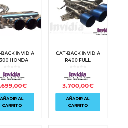
-BACK INVIDIA
CAT-BACK INVIDIA
300 HONDA
R400 FULL
IC TYPE-R FK8
TITANIUM HONDA
CIVIC TYPE-R FK8
.699,00
€
3.700,00
€
AÑADIR AL
AÑADIR AL
CARRITO
CARRITO