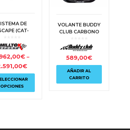
en
la
SISTEMA DE
VOLANTE BUDDY
página
SCAPE (CAT-
CLUB CARBONO
de
CK) MILLTEK
RACING SPEC
ONDA CIVIC
producto
HONDA CIVIC
TYPE-R FK8
TYPE-R FK8
.962,00
€
–
589,00
€
2.591,00
€
AÑADIR AL
Este
CARRITO
ELECCIONAR
producto
OPCIONES
tiene
múltiples
variantes.
Las