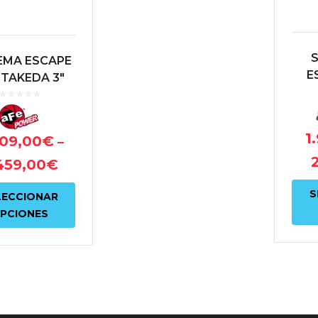
EMA ESCAPE
E
 TAKEDA 3″
BA
NDA CIVIC
H
PE-R FK8
1
409,00
€
–
459,00
€
Este
S
LECCIONAR
producto
PCIONES
tiene
múltiples
variantes.
Las