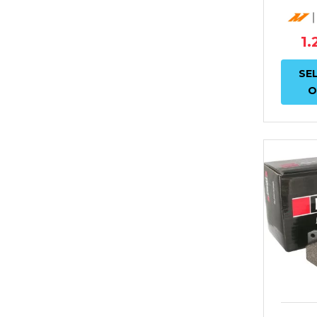
TY
1.
SE
O