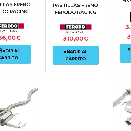
HK
ILLAS FRENO
PASTILLAS FRENO
SP
página
ODO RACING
FERODO RACING
de
DS2500
DS2500 FRP3067H
CP5086H
3
HONDA CIVIC
producto
NDA CIVIC
TYPE-R FK8
3
66,00
€
310,00
€
PE-R FK8
S
ÑADIR AL
AÑADIR AL
CARRITO
CARRITO