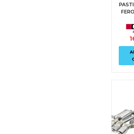
PAST
FER
F
HO
1
TY
A