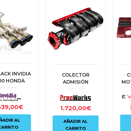
ACK INVIDIA
COLECTOR
C
00 HONDA
ADMISIÓN
MOT
C TYPE-R FK8
CARBONO
PRACWORKS
EVE
CARBONO HONDA
CIVI
439,00
€
1.720,00
€
CIVIC TYPE-R FK2 |
FK8 | FL5
ÑADIR AL
AÑADIR AL
CARRITO
CARRITO